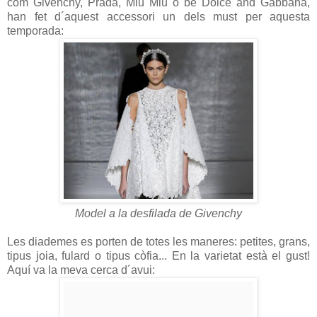
com Givenchy, Prada, Miu Miu o bé Dolce and Gabbana,
han fet d´aquest accessori un dels must per aquesta
temporada:
Model a la desfilada de Givenchy
Les diademes es porten de totes les maneres: petites, grans,
tipus joia, fulard o tipus còfia... En la varietat està el gust!
Aquí va la meva cerca d´avui: