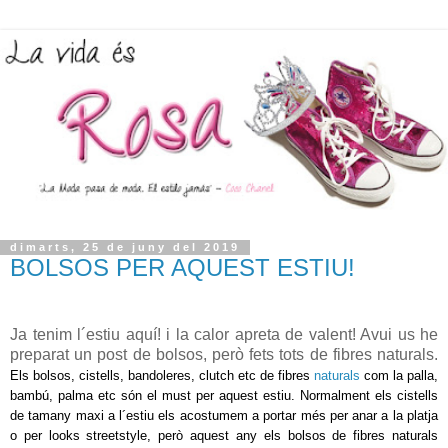
dimarts, 25 de juny del 2019
BOLSOS PER AQUEST ESTIU!
Ja tenim l´estiu aquí! i la calor apreta de valent! Avui us he
preparat un post de bolsos, però fets tots de fibres naturals.
Els bolsos, cistells, bandoleres, clutch etc de fibres
naturals
com la palla,
bambú, palma etc són el
must
per aquest estiu. Normalment els cistells
de tamany maxi a l´estiu els acostumem a portar més per anar a la platja
o per looks streetstyle, però aquest any els bolsos de fibres naturals