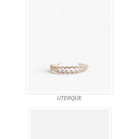
UTERQÜE