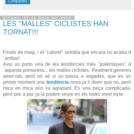
Comparteix
dilluns, 27 de maig del 2019
LES "MALLES" CICLISTES HAN
TORNAT!!!
Finals de maig, i el "caloret" sembla que encara no acaba d
´arribar!
Avui us porto una de les tendències més "polèmiques" d
´aquesta primavera... les malles ciclistes. Realment generen
amor-odi, però no sé si us passa a vegades, que en un
primer moment una
tendència
nova ja li diem que no, però
mica en mica ens va agradant. És una peça complicada,
però poc a poc ja la podem veure en els looks sreet style: