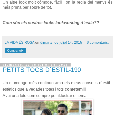
Un altre look molt còmode, fàcil i on la regla del menys és
més prima per sobre de tot.
Com són els vostres looks lookworking d´estiu??
LA VIDA ÉS ROSA
en
dimarts, de juliol 14, 2015
8 comentaris:
Comparteix
diumenge, 12 de juliol del 2015
PETITS TOCS D´ESTIL-190
Un diumenge més continuo amb els meus consells d´estil i
estètics que a vegades totes i tots
cometem
!!!
Avui una foto com sempre per il.lustrar el tema: