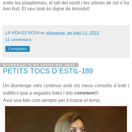
entre les plataformes, el tall del vestit i les ulleres de sol s´ha
ben lluit. El seu look és digne de tronista!!
LA VIDA ÉS ROSA
en
diumenge, de juliol 12, 2015
11 comentaris:
Comparteix
diumenge, 5 de juliol del 2015
PETITS TOCS D´ESTIL-189
Un diumenge més continuo amb els meus consells d´estil i
estètics que a vegades totes i tots
cometem
!!!
Avui una foto com sempre per il.lustrar el tema: