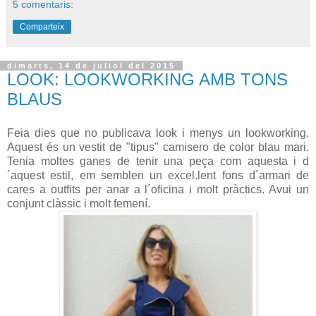
5 comentaris:
Comparteix
dimarts, 14 de juliol del 2015
LOOK: LOOKWORKING AMB TONS
BLAUS
Feia dies que no publicava look i menys un lookworking.
Aquest és un vestit de "tipus" camisero de color blau mari.
Tenia moltes ganes de tenir una peça com aquesta i d
´aquest estil, em semblen un excel.lent fons d´armari de
cares a outfits per anar a l´oficina i molt pràctics. Avui un
conjunt clàssic i molt femení.