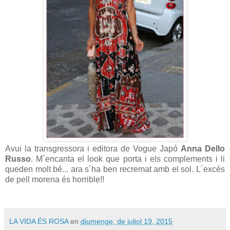
Avui la transgressora i editora de Vogue Japó
Anna Dello
Russo
. M´encanta el look que porta i els complements i li
queden molt bé... ara s´ha ben recremat amb el sol. L´excés
de pell morena és horrible!!
LA VIDA ÉS ROSA
en
diumenge, de juliol 19, 2015