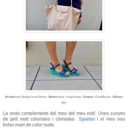
Vestit
(new): Botiga local Girona
Bolso
(new): Longchamp
Cunyes
: Fun&Basics
Ulleres
:
Dior
La resta complements del meu del meu estil. Unes cunyes
de pell molt coloristes i còmodes
Spartoo
i el meu nou
bolso maxi de color nude.