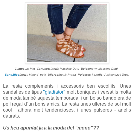
Jumpsuit
: Met
Camiseta
(new): Massimo Dutti
Bolso
(new): Massimo Dutti
Sandàlies
(new)
: Marc o´ polo
Ulleres
(new): Prada
Pulseres i anells
: Arsitocrazy i Tous.
La resta complements i accessoris ben escollits. Unes
sandàlies de tipus
"gladiator"
molt boniques i versàtils molta
de moda també aquesta temporada, i un bolso bandolera de
pell regal d´un bons amics. La resta unes ulleres de sol molt
cool i alhora molt tendencioses, i unes pulseres - anells
daurats.
Us heu apuntat ja a la moda del "mono"??