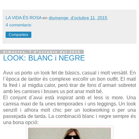
LA VIDA ÉS ROSA
en
diumenge, d’octubre 11, 2015
4 comentaris:
Comparteix
dimecres, 7 d’octubre del 2015
LOOK: BLANC i NEGRE
Avui us porto un look fet de bàsics, casual i molt versàtil. En
l´època de tardor és complexe escollir un bon outfit. El matí
fa fred i al migdia calor, però tirar de fons d´armari sobretot
amb les camises i bruses us pot anar molt bé.
El conjunt d´avui està inspirat amb el less is more. Una
camisa maxi de fa unes temporades i uns leggings. Un look
senzill i alhora molt chic per un lookworking o per una
passejada de tarda. La combinació blanc i negre sempre és
una bona opció: