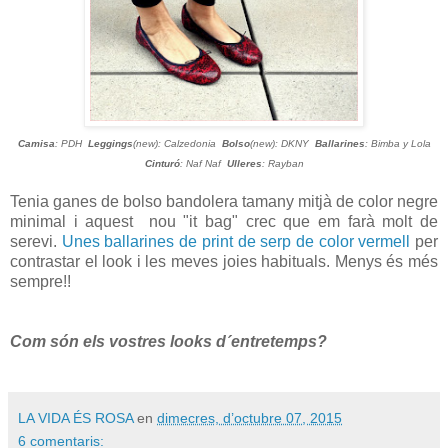
Camisa
: PDH
Leggings
(new): Calzedonia
Bolso
(new): DKNY
Ballarines
: Bimba y Lola
Cinturó
: Naf Naf
Ulleres
: Rayban
Tenia ganes de bolso bandolera tamany mitjà de color negre
minimal i aquest nou "it bag" crec que em farà molt de
serevi.
Unes ballarines de print de serp de color vermell
per
contrastar el look i les meves joies habituals. Menys és més
sempre!!
Com són els vostres looks d´entretemps?
LA VIDA ÉS ROSA
en
dimecres, d’octubre 07, 2015
6 comentaris: