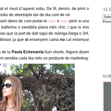
es
i
m
ALT
t el must d´aquest estiu. De fil, denim, de print o
és
oks de streetstyle tan de dia com de nit.
re
sant idees de com portar-lo
aquí
o
aquí
però si una
Powe
ce
nt
ballerina o sandàlia plana més chic, i que si ens
s
as que la part de dalt sigui de màniga llarga o 3/4,
M
tilosos ja que
si
ensenyem cama
no
cal ensenyar
is
sa
tg
s de la
Paula Echevarría
lluin shorts. Alguns diuen
es
 em sembla cada dia més un producte de marketing:
m
és
a
SOB
nt
ic
s