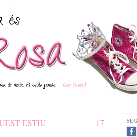
LOGIN
M
I
SE
UEST ESTIU
17
is
n
sa
i
tg
c