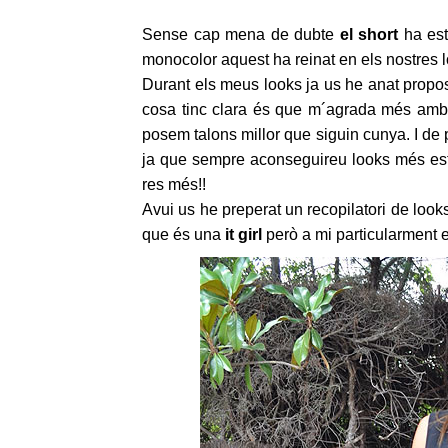
Sense cap mena de dubte
el short
ha esta
monocolor aquest ha reinat en els nostres lo
Durant els meus looks ja us he anat propo
cosa tinc clara és que m´agrada més amb 
posem talons millor que siguin cunya. I de p
ja que sempre aconseguireu looks més es
res més!!
Avui us he preperat un recopilatori de look
que és una
it girl
però a mi particularment