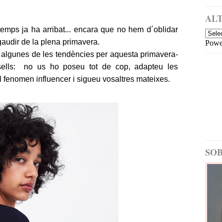
a
i
m
ALT
é
temps ja ha arribat... encara que no hem d´oblidar
s
audir de la plena primavera.
Powe
re
c
a algunes de les tendències per aquesta primavera-
e
ells: no us ho poseu tot de cop, adapteu les
nt
del fenomen influencer i sigueu vosaltres mateixes.
E
nt
ra
d
a
m
é
SOB
s
a
nt
ig
a