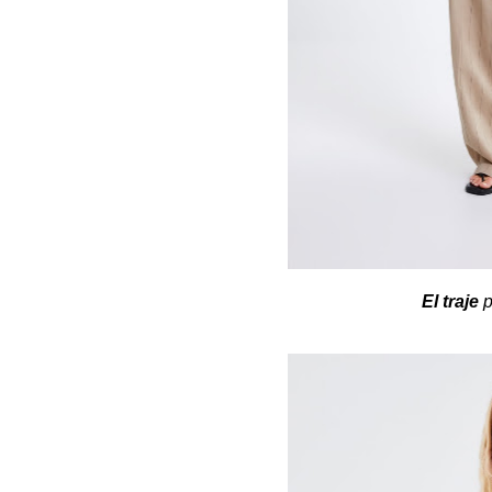
El traje
p