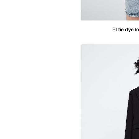
El
tie dye
to