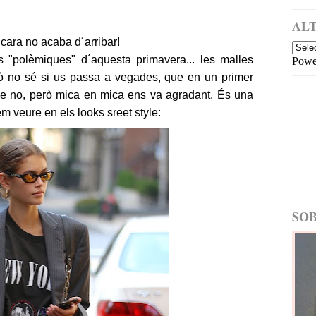
a
i
m
ALT
é
ncara no acaba d´arribar!
s
 "polèmiques" d´aquesta primavera... les malles
Powe
re
c
rò no sé si us passa a vegades, que en un primer
e
ue no, però mica en mica ens va agradant. És una
nt
m veure en els looks sreet style:
E
nt
ra
d
a
m
é
SOB
s
a
nt
ig
a