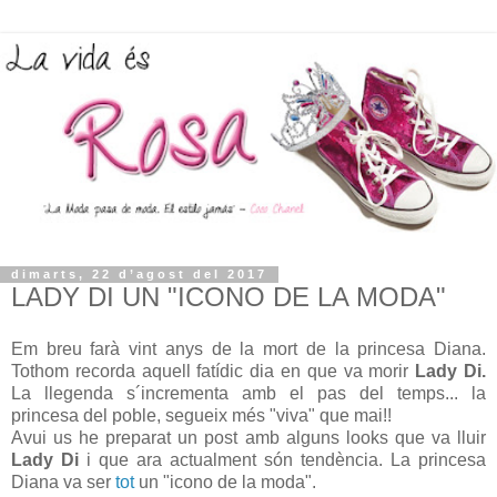
dimarts, 22 d’agost del 2017
LADY DI UN "ICONO DE LA MODA"
Em breu farà vint anys de la mort de la princesa Diana.
Tothom recorda aquell fatídic dia en que va morir
Lady Di.
La llegenda s´incrementa amb el pas del temps... la
princesa del poble, segueix més "viva" que mai!!
Avui us he preparat un post amb alguns looks que va lluir
Lady Di
i que ara actualment són tendència. La princesa
Diana va ser
tot
un "icono de la moda".