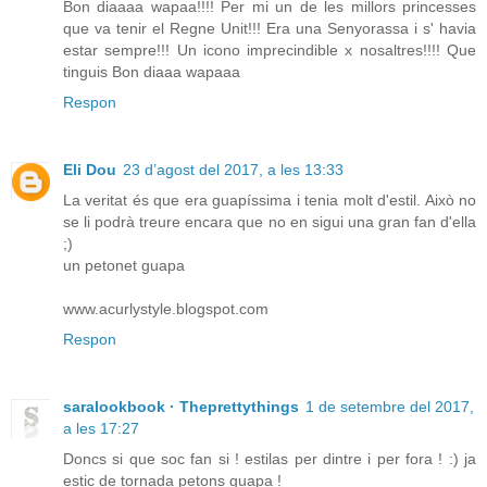
Bon diaaaa wapaa!!!! Per mi un de les millors princesses
que va tenir el Regne Unit!!! Era una Senyorassa i s' havia
estar sempre!!! Un icono imprecindible x nosaltres!!!! Que
tinguis Bon diaaa wapaaa
Respon
Eli Dou
23 d’agost del 2017, a les 13:33
La veritat és que era guapíssima i tenia molt d'estil. Això no
se li podrà treure encara que no en sigui una gran fan d'ella
;)
un petonet guapa
www.acurlystyle.blogspot.com
Respon
saralookbook · Theprettythings
1 de setembre del 2017,
a les 17:27
Doncs si que soc fan si ! estilas per dintre i per fora ! :) ja
estic de tornada petons guapa !