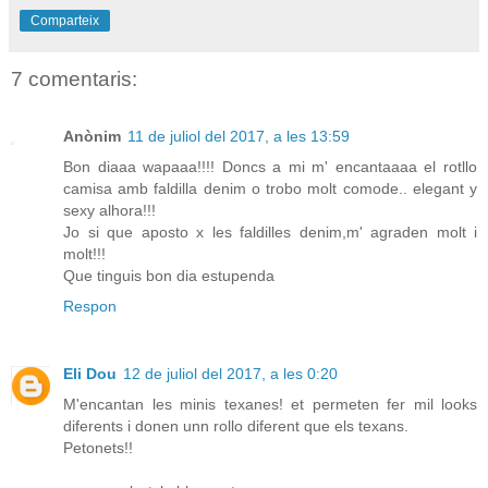
Comparteix
7 comentaris:
Anònim
11 de juliol del 2017, a les 13:59
Bon diaaa wapaaa!!!! Doncs a mi m' encantaaaa el rotllo
camisa amb faldilla denim o trobo molt comode.. elegant y
sexy alhora!!!
Jo si que aposto x les faldilles denim,m' agraden molt i
molt!!!
Que tinguis bon dia estupenda
Respon
Eli Dou
12 de juliol del 2017, a les 0:20
M'encantan les minis texanes! et permeten fer mil looks
diferents i donen unn rollo diferent que els texans.
Petonets!!