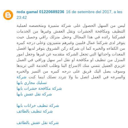
reda gamal 01220689236
16 de setembre del 2017, a les
23:42
ليس من السهل الحصول على شركة متميزة ومتخصصه لعملية
التنظيف ومكافحة الحشرات ونقل العفش وغيرها من الخدمات
فشركتنا رائده في هذا المجاال وجعل منزلك راقي وجميل حيث
يتوفر لدى شركتنا عمال فلبيين وغيرهم متميزون وعلى درجه كبيره
من الكفاءه والخبره كما ان شركة ركن الشروق يتوفر لديها افضل
المعدات واحداثها التي تجعل الشركة متقدمه عن غيرها وجعل امور
المنزل من تنظيف او مكافحة او نقل امر سهل وراقي في العمل
عزيزي العميل نتمني منك الاسراع الينا وطلب الخدمة التي تريدها
وسوف يصل اليك فريق على درجه كبيره من التميز والخبره
والسرعه في العمل اتصل بنا ولا تتردد نصلك اينما كنت
شركة
تسليك مجاري بابها
شركة مكافحة حشرات بابها
شركة نقل عفش بابها
شركة تنظيف خزانات بابها
شركة تنظيف بالطائف
شركة نقل عفش بالطائف