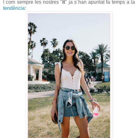
I com sempre les nostres "
it
" ja s´han apuntat fa temps a la
tendència
: