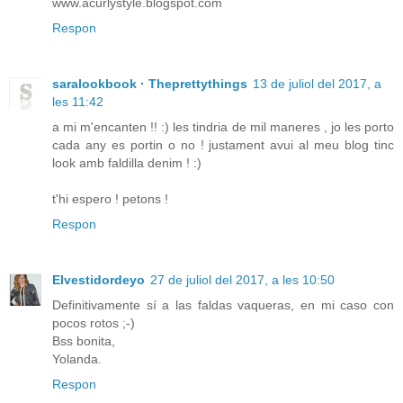
www.acurlystyle.blogspot.com
Respon
saralookbook · Theprettythings
13 de juliol del 2017, a
les 11:42
a mi m'encanten !! :) les tindria de mil maneres , jo les porto
cada any es portin o no ! justament avui al meu blog tinc
look amb faldilla denim ! :)
t'hi espero ! petons !
Respon
Elvestidordeyo
27 de juliol del 2017, a les 10:50
Definitivamente sí a las faldas vaqueras, en mi caso con
pocos rotos ;-)
Bss bonita,
Yolanda.
Respon