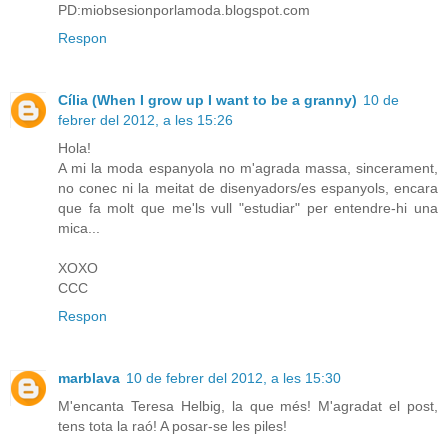
PD:miobsesionporlamoda.blogspot.com
Respon
Cília (When I grow up I want to be a granny)
10 de
febrer del 2012, a les 15:26
Hola!
A mi la moda espanyola no m'agrada massa, sincerament,
no conec ni la meitat de disenyadors/es espanyols, encara
que fa molt que me'ls vull "estudiar" per entendre-hi una
mica...
XOXO
CCC
Respon
marblava
10 de febrer del 2012, a les 15:30
M'encanta Teresa Helbig, la que més! M'agradat el post,
tens tota la raó! A posar-se les piles!