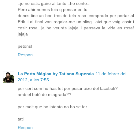
..jo no estic gaire al tanto...ho sento...
Pero ahir nomes feia q pensar en tu...
doncs tinc un bon tros de tela rosa..comprada per portar al
Erik..i al final van regalar-me un sling...aixi que vaig cosir i
cosir rosa...ja ho veuràs jajaja i pensava la vida es rosa!
jajaja
petons!
Respon
La Porta Màgica by Tatiana Supervia
11 de febrer del
2012, a les 7:55
per cert com ho has fet per posar aixo del facebok?
amb el botó de m'agrada??
per molt que ho intento no ho se fer...
tati
Respon