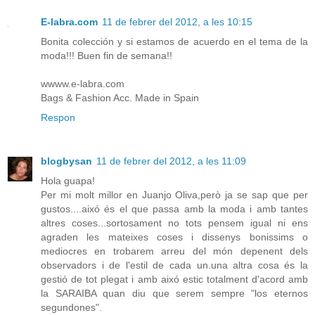
E-labra.com
11 de febrer del 2012, a les 10:15
Bonita colección y si estamos de acuerdo en el tema de la
moda!!! Buen fin de semana!!
wwww.e-labra.com
Bags & Fashion Acc. Made in Spain
Respon
blogbysan
11 de febrer del 2012, a les 11:09
Hola guapa!
Per mi molt millor en Juanjo Oliva,però ja se sap que per
gustos....aixó és el que passa amb la moda i amb tantes
altres coses...sortosament no tots pensem igual ni ens
agraden les mateixes coses i dissenys bonissims o
mediocres en trobarem arreu del món depenent dels
observadors i de l'estil de cada un.una altra cosa és la
gestió de tot plegat i amb aixó estic totalment d'acord amb
la SARAIBA quan diu que serem sempre "los eternos
segundones".