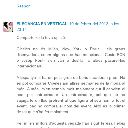
Respon
ELEGANCIA EN VERTICAL
10 de febrer del 2012, a les
23:14
Comparteixo la teva opinió.
Cibeles no és Milán, New York o París i els grans
disenyadors, conm alguns que has mencionat -Custo BCN
o Josep Font- s'en van a desfilar a altres pasarel·les
internacionals.
A Espanya hi ha un petit grup de bons creadors i prou. No
es pot comparar Cibeles am altres setmanes de la moda al
món. A més, m'en sembla molt malament qur li canvien el
nom pel patrocinador. Un patrocinador, pel que no ho
sàpiga te un lloc prefrent al que figura el seu nom a tot el
event, peò no compra el nom del event. Això és lo primer
de tot que s'ha fet malament.
Per mi els millors d'aquesta vegada han sigut Teresa Helbig