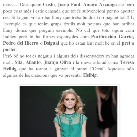
Custo
Josep Font
Amaya Arzuaga
massa... Destaquem
,
,
etc però
poca cosa més i estic cansada que tot és subvencioni per no aportar
res. Si la gent vol arribar lluny que treballin dur i no pagant tots!! L
´exemple és que tenim grups tèxtils molt potents que han arribat
lluny doncs que preguin exemple. No cal que tots siguin com
Purificación Garcia,
Inditex però hi ha firmes espanyoles com
Pedro del Hierro
Dsigual
pret a
o
que ho estan fent molt bé en el
porter
.
Però bé no tot és negatiu i alguns dels dissenyadors m´han agradat
Sita
Ailanto
Juanjo Oliva
Teresa
molt:
,
,
i la meva adoradíssima
Helbig
que ha tornat a gunyar el premi l´Oreal. Aquestes són
Helbig
algunes de les creacions que va presentar
: