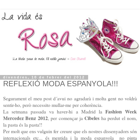
divendres, 10 de febrer del 2012
REFLEXIÓ MODA ESPANYOLA!!!
Segurament el meu post d´avui no agradarà i molta gent no voldrà
sentir-ho, però necessito mullar-me per coherència.
Fashion Week
La setmana passada va haver-hi a Madrid la
Mercedez Benz 2012
Cibeles
, per començar ja
ha perdut el nom,
la pasta és la pasta!!
Per molt que ens vulguin fer creure que els nostres dissenyadors són
internacionals etc... és mentida i la moda espanyola no pinta