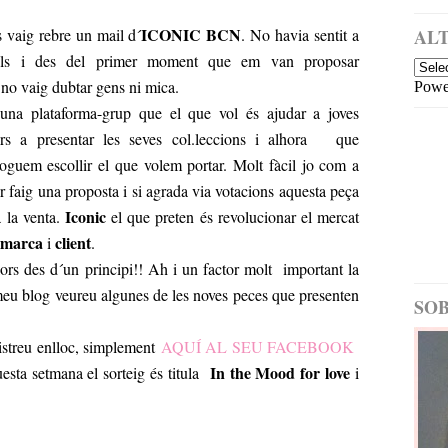
a
i
m
ICONIC BCN
s vaig rebre un mail d´
. No havia sentit a
ALT
é
ells i des del primer moment que em van proposar
s
 no vaig dubtar gens ni mica.
Powe
re
c
na plataforma-grup que el que vol és ajudar a joves
e
ors a presentar les seves col.leccions i alhora que
nt
poguem escollir el que volem portar. Molt fàcil jo com a
E
nt
 faig una proposta i si agrada via votacions aquesta peça
ra
Iconic
a la venta.
el que preten és revolucionar el mercat
d
marca
client
i
.
a
ors des d´un principi!! Ah i un factor molt important la
m
é
 meu blog veureu algunes de les noves peces que presenten
SOB
s
a
gistreu enlloc, simplement
AQUÍ AL SEU FACEBOOK
nt
ig
In the Mood for love
uesta setmana el sorteig és titula
i
a