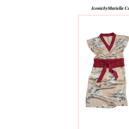
IconicbyMariella