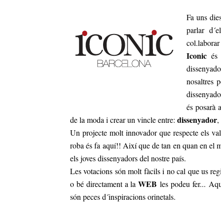
Fa uns die
parlar d´
col.laborar
Iconic
és u
dissenyad
nosaltres 
dissenyador
és posarà 
dissenyador
de la moda i crear un vincle entre:
,
Un projecte molt innovador que respecte els val
roba és fa aquí!! Així que de tan en quan en el
els joves dissenyadors del nostre país.
Les votacions són molt fàcils i no cal que us re
WEB
o bé directament a la
les podeu fer... Aq
són peces d´inspiracions orinetals.