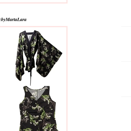
icbyMartaLara