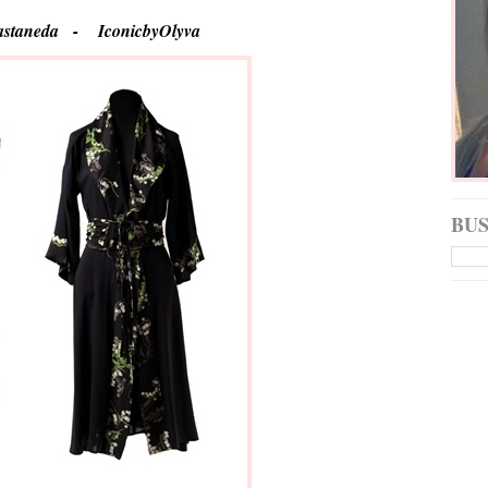
 Castaneda -
IconicbyOlyva
BU