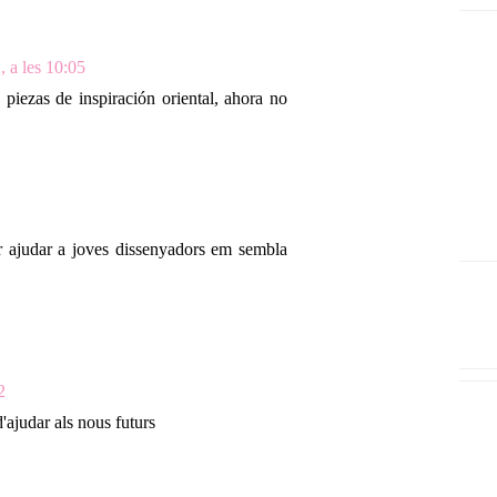
, a les 10:05
 piezas de inspiración oriental, ahora no
er ajudar a joves dissenyadors em sembla
2
ajudar als nous futurs