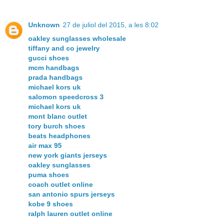
Unknown
27 de juliol del 2015, a les 8:02
oakley sunglasses wholesale
tiffany and co jewelry
gucci shoes
mcm handbags
prada handbags
michael kors uk
salomon speedcross 3
michael kors uk
mont blanc outlet
tory burch shoes
beats headphones
air max 95
new york giants jerseys
oakley sunglasses
puma shoes
coach outlet online
san antonio spurs jerseys
kobe 9 shoes
ralph lauren outlet online