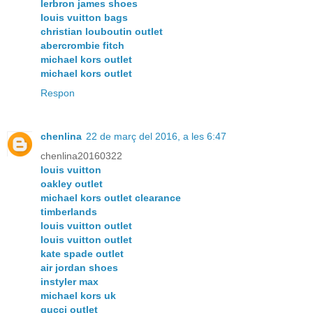
lerbron james shoes
louis vuitton bags
christian louboutin outlet
abercrombie fitch
michael kors outlet
michael kors outlet
Respon
chenlina
22 de març del 2016, a les 6:47
chenlina20160322
louis vuitton
oakley outlet
michael kors outlet clearance
timberlands
louis vuitton outlet
louis vuitton outlet
kate spade outlet
air jordan shoes
instyler max
michael kors uk
gucci outlet