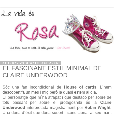
dilluns, 20 d’abril del 2015
EL FASCINANT ESTIL MINIMAL DE
CLAIRE UNDERWOOD
Sóc una fan incondicional de
House of cards
. L´hem
descobert fa un mes i mig però ja quasi estem al dia.
El personatge que m´ha atrapat i que destaco per sobre de
tots passant per sobre el protagosnita és la
Claire
Underwood
interpretada magistralment per
Robin Wright
.
Una dona d´èxit que dóna suport incondicional al seu marit