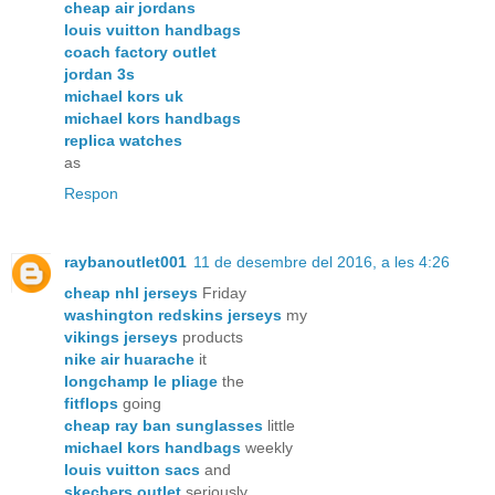
cheap air jordans
louis vuitton handbags
coach factory outlet
jordan 3s
michael kors uk
michael kors handbags
replica watches
as
Respon
raybanoutlet001
11 de desembre del 2016, a les 4:26
cheap nhl jerseys
Friday
washington redskins jerseys
my
vikings jerseys
products
nike air huarache
it
longchamp le pliage
the
fitflops
going
cheap ray ban sunglasses
little
michael kors handbags
weekly
louis vuitton sacs
and
skechers outlet
seriously