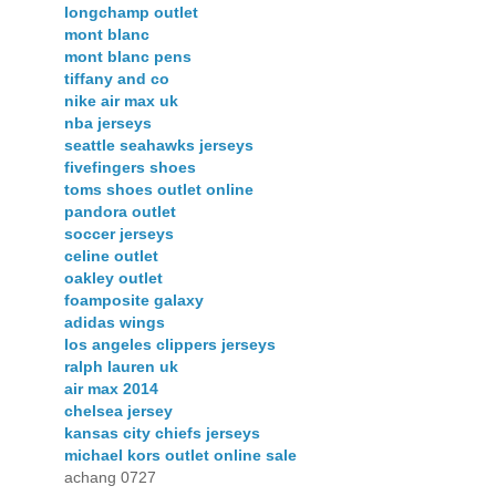
longchamp outlet
mont blanc
mont blanc pens
tiffany and co
nike air max uk
nba jerseys
seattle seahawks jerseys
fivefingers shoes
toms shoes outlet online
pandora outlet
soccer jerseys
celine outlet
oakley outlet
foamposite galaxy
adidas wings
los angeles clippers jerseys
ralph lauren uk
air max 2014
chelsea jersey
kansas city chiefs jerseys
michael kors outlet online sale
achang 0727