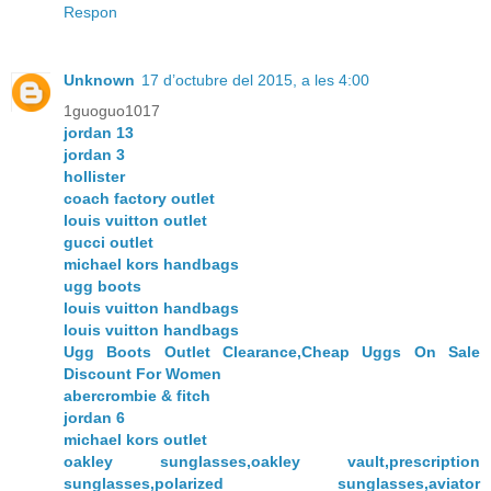
Respon
Unknown
17 d’octubre del 2015, a les 4:00
1guoguo1017
jordan 13
jordan 3
hollister
coach factory outlet
louis vuitton outlet
gucci outlet
michael kors handbags
ugg boots
louis vuitton handbags
louis vuitton handbags
Ugg Boots Outlet Clearance,Cheap Uggs On Sale
Discount For Women
abercrombie & fitch
jordan 6
michael kors outlet
oakley sunglasses,oakley vault,prescription
sunglasses,polarized sunglasses,aviator