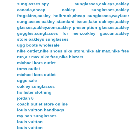
sunglasses,spy sunglasses,oakleys,oakley
canada,cheap oakley sunglasses,oakley
frogskins,oakley holbrook,cheap sunglasses,wayfarer
sunglasses,oakley standard issue,fake oakleys,oakley
glasses,oakley.com,oakley prescription glasses,oakley
goggles,sunglasses for men,oakley gascan,oakley
store,oakleys sunglasses
ugg boots wholesale
nike outlet,nike shoes,nike store,nike air max,nike free
run,air max,nike free,nike blazers
michael kors outlet
toms outlet
michael kors outlet
uggs sale
oakley sunglasses
hollister clothing
jordan 8
coach outlet store online
louis vuitton handbags
ray ban sunglasses
louis vuitton
louis vuitton