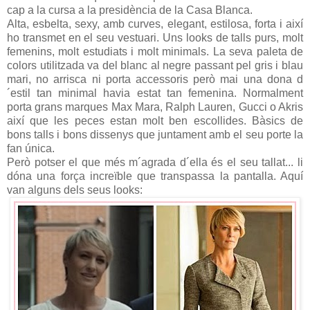
cap a la cursa a la presidència de la Casa Blanca.
Alta, esbelta, sexy, amb curves, elegant, estilosa, forta i així
ho transmet en el seu vestuari. Uns looks de talls purs, molt
femenins, molt estudiats i molt minimals. La seva paleta de
colors utilitzada va del blanc al negre passant pel gris i blau
mari, no arrisca ni porta accessoris però mai una dona d
´estil tan minimal havia estat tan femenina. Normalment
porta grans marques Max Mara, Ralph Lauren, Gucci o Akris
així que les peces estan molt ben escollides. Bàsics de
bons talls i bons dissenys que juntament amb el seu porte la
fan única.
Però potser el que més m´agrada d´ella és el seu tallat... li
dóna una força increïble que transpassa la pantalla. Aquí
van alguns dels seus looks: