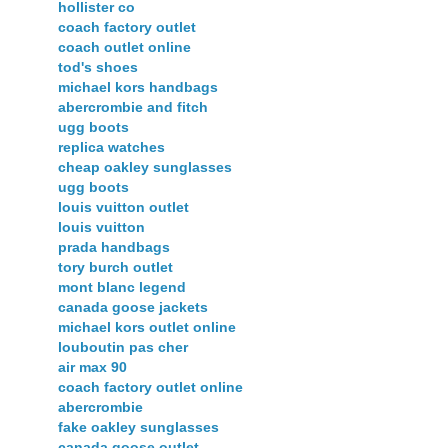
hollister co
coach factory outlet
coach outlet online
tod's shoes
michael kors handbags
abercrombie and fitch
ugg boots
replica watches
cheap oakley sunglasses
ugg boots
louis vuitton outlet
louis vuitton
prada handbags
tory burch outlet
mont blanc legend
canada goose jackets
michael kors outlet online
louboutin pas cher
air max 90
coach factory outlet online
abercrombie
fake oakley sunglasses
canada goose outlet