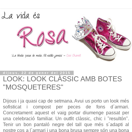
dijous, 22 de gener del 2015
LOOK: LOOK CLÀSSIC AMB BOTES
"MOSQUETERES"
Dijous i ja quasi cap de setmana. Avui us porto un look més
sofisticat i compost per peces de fons d´armari.
Concretament aquest el vaig portar diumenge passat per
una celebració familiar. Un outfit clàssic, chic i "resultón".
Tenir un bon pantaló negre del tall que més s´adapti al
nostre cos a l´armari i una bona brusa sempre són una bona