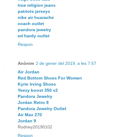
true religion jeans
patriots jerseys
nike air huarache
coach outlet
pandora jewelry
ed hardy outlet
Respon
Anònim
2 de gener del 2019, a les 7:57
Air Jordan
Red Bottom Shoes For Women
Kyrie Irving Shoes
Yeezy boost 350 v2
Pandora Jewelry
Jordan Retro 9
Pandora Jewelry Outlet
Air Max 270
Jordan 9
Rodney20190102
Respon