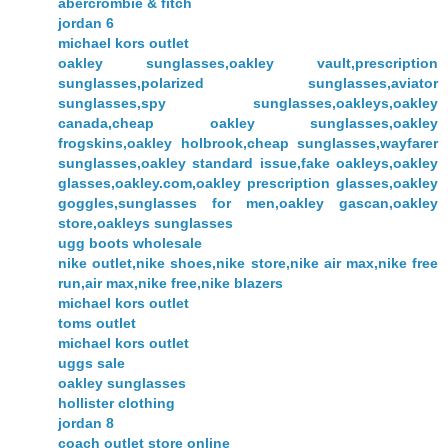
abercrombie & fitch
jordan 6
michael kors outlet
oakley sunglasses,oakley vault,prescription
sunglasses,polarized sunglasses,aviator
sunglasses,spy sunglasses,oakleys,oakley
canada,cheap oakley sunglasses,oakley
frogskins,oakley holbrook,cheap sunglasses,wayfarer
sunglasses,oakley standard issue,fake oakleys,oakley
glasses,oakley.com,oakley prescription glasses,oakley
goggles,sunglasses for men,oakley gascan,oakley
store,oakleys sunglasses
ugg boots wholesale
nike outlet,nike shoes,nike store,nike air max,nike free
run,air max,nike free,nike blazers
michael kors outlet
toms outlet
michael kors outlet
uggs sale
oakley sunglasses
hollister clothing
jordan 8
coach outlet store online