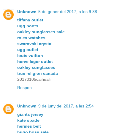
Unknown
5 de gener del 2017, a les 9:38
tiffany outlet
ugg boots
oakley sunglasses sale
rolex watches
swarovski crystal
ugg outlet
louis vuitton
herve leger outlet
oakley sunglasses
true religion canada
20170105caihuali
Respon
Unknown
9 de juny del 2017, a les 2:54
giants jersey
kate spade
hermes belt
hugo boss sale