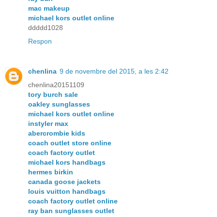
mac makeup
michael kors outlet online
ddddd1028
Respon
chenlina
9 de novembre del 2015, a les 2:42
chenlina20151109
tory burch sale
oakley sunglasses
michael kors outlet online
instyler max
abercrombie kids
coach outlet store online
coach factory outlet
michael kors handbags
hermes birkin
canada goose jackets
louis vuitton handbags
coach factory outlet online
ray ban sunglasses outlet