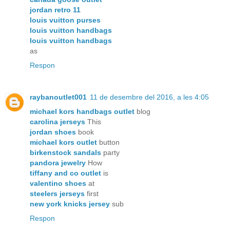
jordan retro 11
louis vuitton purses
louis vuitton handbags
louis vuitton handbags
as
Respon
raybanoutlet001
11 de desembre del 2016, a les 4:05
michael kors handbags outlet
blog
carolina jerseys
This
jordan shoes
book
michael kors outlet
button
birkenstock sandals
party
pandora jewelry
How
tiffany and co outlet
is
valentino shoes
at
steelers jerseys
first
new york knicks jersey
sub
Respon