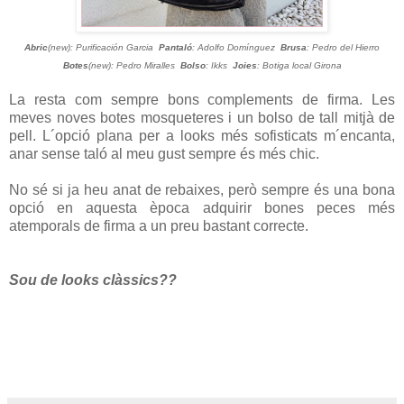
Abric
(new): Purificación Garcia
Pantaló
: Adolfo Domínguez
Brusa
: Pedro del Hierro
Botes
(new): Pedro Miralles
Bolso
: Ikks
Joies
: Botiga local Girona
La resta com sempre bons complements de firma. Les
meves noves botes mosqueteres i un bolso de tall mitjà de
pell. L´opció plana per a looks més sofisticats m´encanta,
anar sense taló al meu gust sempre és més chic.
No sé si ja heu anat de rebaixes, però sempre és una bona
opció en aquesta època adquirir bones peces més
atemporals de firma a un preu bastant correcte.
Sou de looks clàssics??