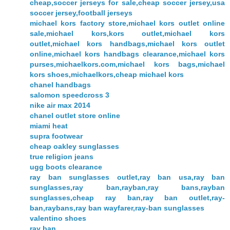
cheap,soccer jerseys for sale,cheap soccer jersey,usa
soccer jersey,football jerseys
michael kors factory store,michael kors outlet online
sale,michael kors,kors outlet,michael kors
outlet,michael kors handbags,michael kors outlet
online,michael kors handbags clearance,michael kors
purses,michaelkors.com,michael kors bags,michael
kors shoes,michaelkors,cheap michael kors
chanel handbags
salomon speedcross 3
nike air max 2014
chanel outlet store online
miami heat
supra footwear
cheap oakley sunglasses
true religion jeans
ugg boots clearance
ray ban sunglasses outlet,ray ban usa,ray ban
sunglasses,ray ban,rayban,ray bans,rayban
sunglasses,cheap ray ban,ray ban outlet,ray-
ban,raybans,ray ban wayfarer,ray-ban sunglasses
valentino shoes
ray ban