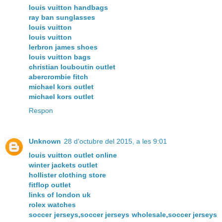
louis vuitton handbags
ray ban sunglasses
louis vuitton
louis vuitton
lerbron james shoes
louis vuitton bags
christian louboutin outlet
abercrombie fitch
michael kors outlet
michael kors outlet
Respon
Unknown
28 d’octubre del 2015, a les 9:01
louis vuitton outlet online
winter jackets outlet
hollister clothing store
fitflop outlet
links of london uk
rolex watches
soccer jerseys,soccer jerseys wholesale,soccer jerseys