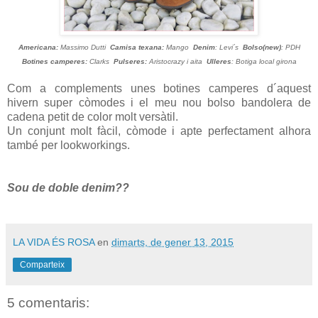
Americana:
Massimo Dutti
Camisa texana:
Mango
Denim
: Levi´s
Bolso(new)
: PDH
Botines camperes:
Clarks
Pulseres:
Aristocrazy i aita
Ulleres
: Botiga local girona
Com a complements unes botines camperes d´aquest
hivern super còmodes i el meu nou bolso bandolera de
cadena petit de color molt versàtil.
Un conjunt molt fàcil, còmode i apte perfectament alhora
també per lookworkings.
Sou de doble denim??
LA VIDA ÉS ROSA
en
dimarts, de gener 13, 2015
Comparteix
5 comentaris: