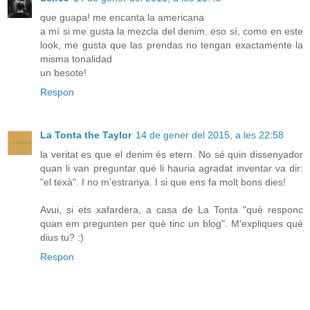
que guapa! me encanta la americana
a mí si me gusta la mezcla del denim, eso sí, como en este
look, me gusta que las prendas no tengan exactamente la
misma tonalidad
un besote!
Respon
La Tonta the Taylor
14 de gener del 2015, a les 22:58
la veritat es que el denim és etern. No sé quin dissenyador
quan li van preguntar què li hauria agradat inventar va dir:
"el texà". I no m'estranya. I si que ens fa molt bons dies!
Avui, si ets xafardera, a casa de La Tonta "què responc
quan em pregunten per què tinc un blog". M'expliques què
dius tu? :)
Respon