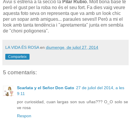
Avui s´estrena a la secció la
Pilar Rubio.
Molt bona base té
però el gust per la roba no és el seu fort. Fa dies vaig veure
aquesta foto seva on representa que va amb un look chic
per un sopar amb amigues... paraules seves!! Però a mi el
look amb tanta tendència i "apretamenta" junta em sembla
de "choni poligonera".
LA VIDA ÉS ROSA
en
diumenge, de juliol 27, 2014
Comparteix
5 comentaris:
Scarlata y el Señor Don Gato
27 de juliol del 2014, a les
9:11
por curiosidad, cuan largas son sus uñas??? O_O solo se
ve rosa
Respon