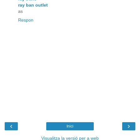
ray ban outlet
as
Respon
‹
›
Inici
Visualitza la versió per a web