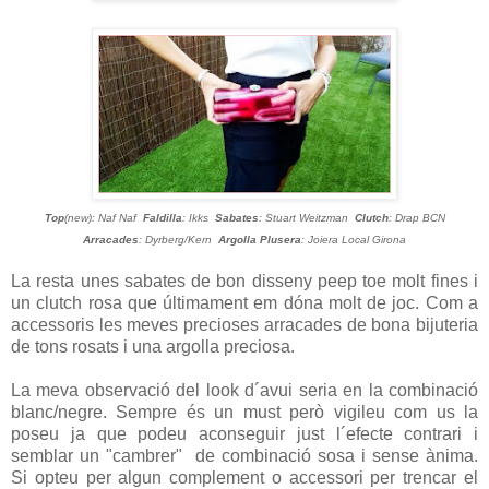
Top
(new): Naf Naf
Faldilla
: Ikks
Sabates
: Stuart Weitzman
Clutch
: Drap BCN
Arracades
: Dyrberg/Kern
Argolla Plusera
: Joiera Local Girona
La resta unes sabates de bon disseny peep toe molt fines i
un clutch rosa que últimament em dóna molt de joc. Com a
accessoris les meves precioses arracades de bona bijuteria
de tons rosats i una argolla preciosa.
La meva observació del look d´avui seria en la combinació
blanc/negre. Sempre és un must però vigileu com us la
poseu ja que podeu aconseguir just l´efecte contrari i
semblar un "cambrer" de combinació sosa i sense ànima.
Si opteu per algun complement o accessori per trencar el