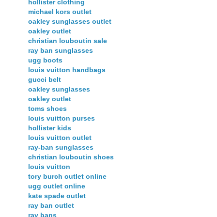
hollister clothing
michael kors outlet
oakley sunglasses outlet
oakley outlet
christian louboutin sale
ray ban sunglasses
ugg boots
louis vuitton handbags
gucci belt
oakley sunglasses
oakley outlet
toms shoes
louis vuitton purses
hollister kids
louis vuitton outlet
ray-ban sunglasses
christian louboutin shoes
louis vuitton
tory burch outlet online
ugg outlet online
kate spade outlet
ray ban outlet
ray bans