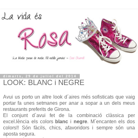
dimarts, 29 de juliol del 2014
LOOK: BLANC i NEGRE
Avui us porto un altre look d´aires més sofisticats que vaig
portar fa unes setmanes per anar a sopar a un dels meus
restaurants preferits de Girona.
El conjunt d´avui fet de la combinació clàssica per
excel.lència els colors
blanc
i
negre
. M´encanten els dos
colors!! Són fàcils, chics, afavoridors i sempre són una
aposta segura.