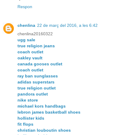
Respon
chenlina
22 de març del 2016, a les 6:42
chenlina20160322
ugg sale
true religion jeans
coach outlet
oakley vault
canada gooses outlet
coach outlet
ray ban sunglasses
adidas superstars
true religion outlet
pandora outlet
nike store
michael kors handbags
lebron james basketball shoes
hollister kids
fit flops
christian louboutin shoes