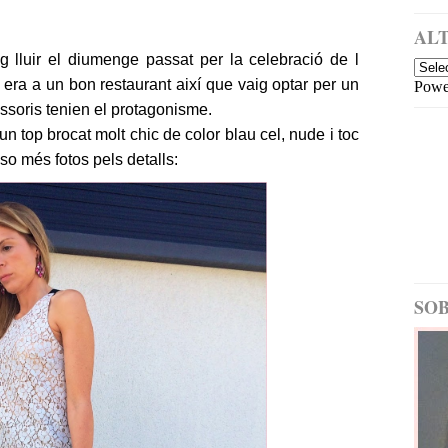
a
i
m
ALT
é
ig lluir el diumenge passat per la celebració de l
s
 era a un bon restaurant així que vaig optar per un
Powe
re
c
ssoris tenien el protagonisme.
e
 top brocat molt chic de color blau cel, nude i toc
nt
o més fotos pels detalls:
E
nt
ra
d
a
m
é
SOB
s
a
nt
ig
a