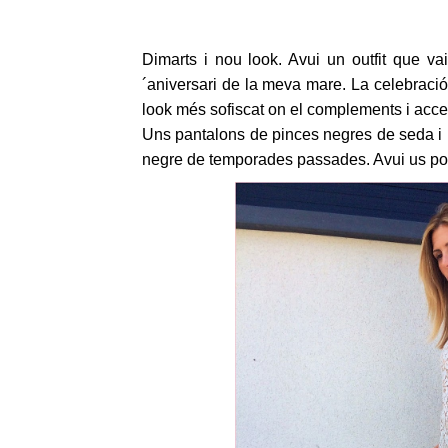
Dimarts i nou look. Avui un outfit que va
´aniversari de la meva mare. La celebració
look més sofiscat on el complements i acce
Uns pantalons de pinces negres de seda i un
negre de temporades passades. Avui us pos