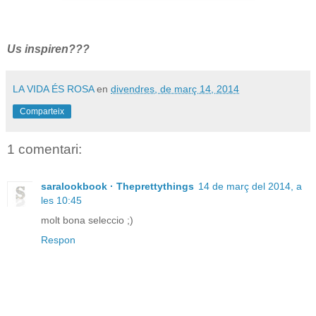
Us inspiren???
LA VIDA ÉS ROSA
en
divendres, de març 14, 2014
Comparteix
1 comentari:
saralookbook · Theprettythings
14 de març del 2014, a
les 10:45
molt bona seleccio ;)
Respon