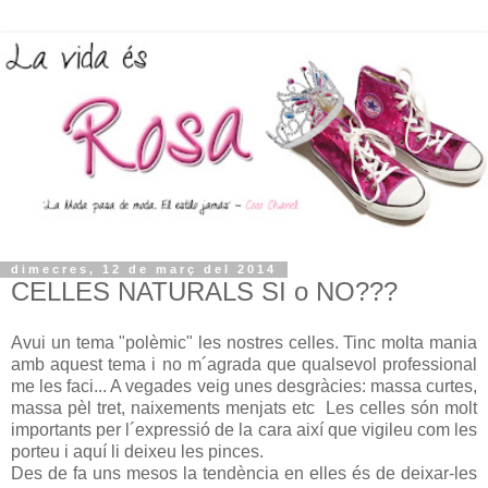
dimecres, 12 de març del 2014
CELLES NATURALS SI o NO???
Avui un tema "polèmic" les nostres celles. Tinc molta mania
amb aquest tema i no m´agrada que qualsevol professional
me les faci... A vegades veig unes desgràcies: massa curtes,
massa pèl tret, naixements menjats etc Les celles són molt
importants per l´expressió de la cara així que vigileu com les
porteu i aquí li deixeu les pinces.
Des de fa uns mesos la tendència en elles és de deixar-les