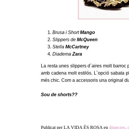
Brusa i Short
Mango
Slippers de
McQueen
Stella
McCartney
Diadema
Zara
La resta unes slippers d´aires molt barroc 
amb cadena molt estilós. L´opció sabata 
més chic. Com a accessoris una original dia
Sou de shorts??
Publicat per
LA VIDA ÉS ROSA
en
dimecres, 