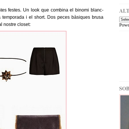
a
i
m
ALT
stes festes. Un look que combina el binomi blanc-
é
 temporada i el short. Dos peces bàsiques brusa
s
l nostre closet:
Powe
re
c
e
nt
E
nt
ra
d
a
m
é
SOB
s
a
nt
ig
a