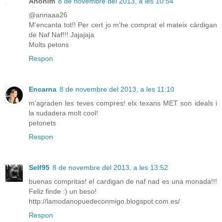
Anònim
8 de novembre del 2013, a les 10:54
@annaaa26
M'encanta tot!! Per cert jo m'he comprat el mateix càrdigan
de Naf Naf!!! Jajajaja
Molts petons
Respon
Encarna
8 de novembre del 2013, a les 11:10
m'agraden les teves compres! elx texans MET son ideals i
la sudadera molt cool!
petonets
Respon
Self95
8 de novembre del 2013, a les 13:52
buenas compritas! el cardigan de naf nad es una monada!!!
Feliz finde :) un beso!
http://lamodanopuedeconmigo.blogspot.com.es/
Respon