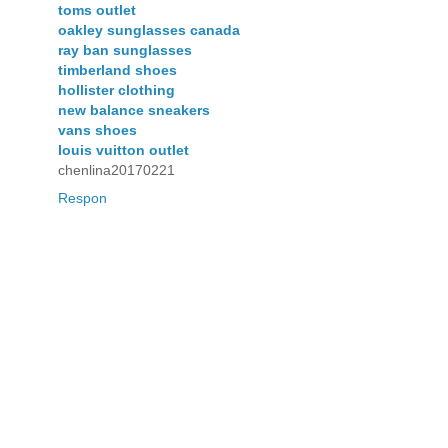
toms outlet
oakley sunglasses canada
ray ban sunglasses
timberland shoes
hollister clothing
new balance sneakers
vans shoes
louis vuitton outlet
chenlina20170221
Respon