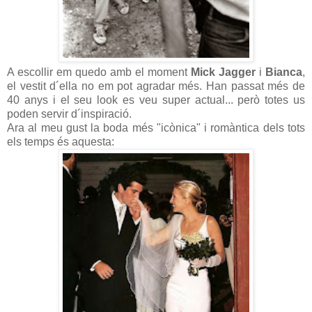
A escollir em quedo amb el moment
Mick Jagger
i
Bianca
,
el vestit d´ella no em pot agradar més. Han passat més de
40 anys i el seu look es veu super actual... però totes us
poden servir d´inspiració.
Ara al meu gust la boda més "icònica" i romàntica dels tots
els temps és aquesta: