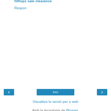
fitflops sale clearance
Respon
‹
›
Inici
Visualitza la versió per a web
Amb la tecnologia de
Blogger
.