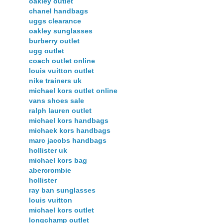
oakley outlet
chanel handbags
uggs clearance
oakley sunglasses
burberry outlet
ugg outlet
coach outlet online
louis vuitton outlet
nike trainers uk
michael kors outlet online
vans shoes sale
ralph lauren outlet
michael kors handbags
michaek kors handbags
marc jacobs handbags
hollister uk
michael kors bag
abercrombie
hollister
ray ban sunglasses
louis vuitton
michael kors outlet
longchamp outlet