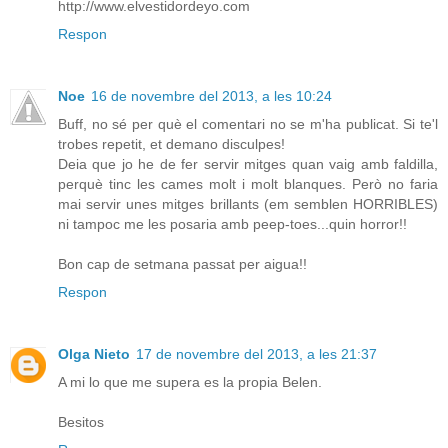
http://www.elvestidordeyo.com
Respon
Noe
16 de novembre del 2013, a les 10:24
Buff, no sé per què el comentari no se m'ha publicat. Si te'l
trobes repetit, et demano disculpes!
Deia que jo he de fer servir mitges quan vaig amb faldilla,
perquè tinc les cames molt i molt blanques. Però no faria
mai servir unes mitges brillants (em semblen HORRIBLES)
ni tampoc me les posaria amb peep-toes...quin horror!!
Bon cap de setmana passat per aigua!!
Respon
Olga Nieto
17 de novembre del 2013, a les 21:37
A mi lo que me supera es la propia Belen.
Besitos