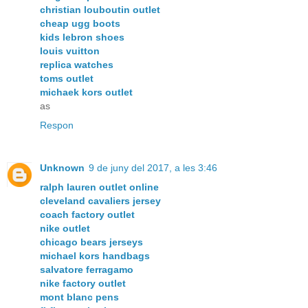
christian louboutin outlet
cheap ugg boots
kids lebron shoes
louis vuitton
replica watches
toms outlet
michaek kors outlet
as
Respon
Unknown
9 de juny del 2017, a les 3:46
ralph lauren outlet online
cleveland cavaliers jersey
coach factory outlet
nike outlet
chicago bears jerseys
michael kors handbags
salvatore ferragamo
nike factory outlet
mont blanc pens