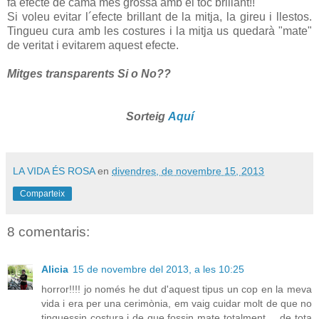
fa efecte de cama més grossa amb el toc brillant!!
Si voleu evitar l´efecte brillant de la mitja, la gireu i llestos.
Tingueu cura amb les costures i la mitja us quedarà "mate"
de veritat i evitarem aquest efecte.
Mitges transparents Si o No??
Sorteig
Aquí
LA VIDA ÉS ROSA
en
divendres, de novembre 15, 2013
Comparteix
8 comentaris:
Alicia
15 de novembre del 2013, a les 10:25
horror!!!! jo només he dut d'aquest tipus un cop en la meva
vida i era per una cerimònia, em vaig cuidar molt de que no
tinguessin costura i de que fossin mate totalment.... de tota