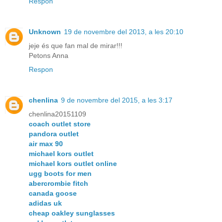
Respon
Unknown
19 de novembre del 2013, a les 20:10
jeje és que fan mal de mirar!!!
Petons Anna
Respon
chenlina
9 de novembre del 2015, a les 3:17
chenlina20151109
coach outlet store
pandora outlet
air max 90
michael kors outlet
michael kors outlet online
ugg boots for men
abercrombie fitch
canada goose
adidas uk
cheap oakley sunglasses