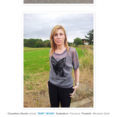
Cazadora Denim
(new):
TANIT JEANS
Sudadera
: Fressoul
Pantaló
: Massimo Dutti