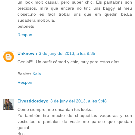
un look molt casual, però super chic. Els pantalons son
preciosos, mira que encara no tinc uns baggy al meu
closet..no és fàcil trobar uns que em quedin bé.La
sudadera molt xula,
petonets
Respon
Unknown
3 de juny del 2013, a les 9:35
Genial!!!! Un outfit cómod y chic, muy para estos días.
Besitos
Kela
Respon
Elvestidordeyo
3 de juny del 2013, a les 9:48
Como siempre, me encantan tus looks...
Yo también tiro mucho de chaquetitas vaqueras y con
vestiditos o pantalón de vestir me parece que quedan
genial.
Bss,