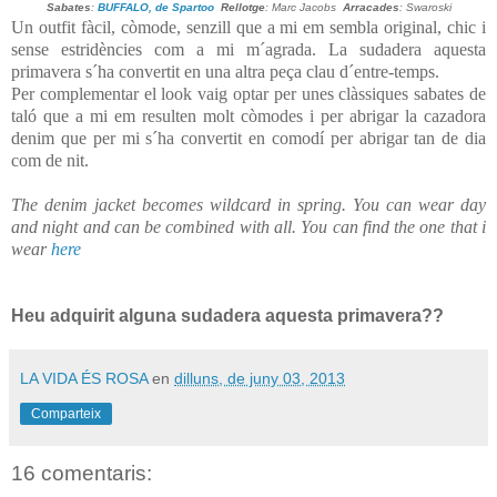
Sabates
:
BUFFALO, de Spartoo
Rellotge
: Marc Jacobs
Arracades
: Swaroski
Un outfit fàcil, còmode, senzill que a mi em sembla original, chic i
sense estridències com a mi m´agrada. La sudadera aquesta
primavera s´ha convertit en una altra peça clau d´entre-temps.
Per complementar el look vaig optar per unes clàssiques sabates de
taló que a mi em resulten molt còmodes i per abrigar la cazadora
denim que per mi s´ha convertit en comodí per abrigar tan de dia
com de nit.
The denim jacket becomes wildcard in spring. You can wear day
and night and can be combined with all. You can find the one that i
wear
here
Heu adquirit alguna sudadera aquesta primavera??
LA VIDA ÉS ROSA
en
dilluns, de juny 03, 2013
Comparteix
16 comentaris: