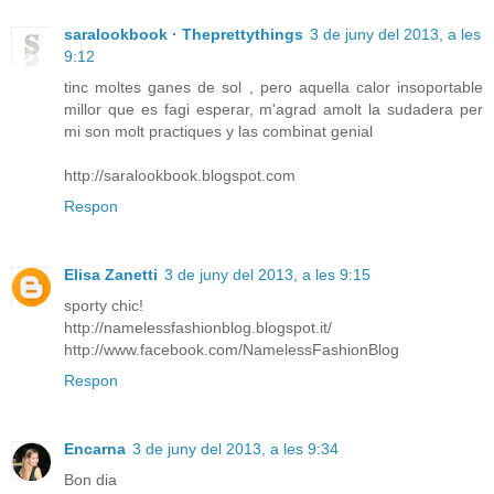
saralookbook · Theprettythings
3 de juny del 2013, a les
9:12
tinc moltes ganes de sol , pero aquella calor insoportable
millor que es fagi esperar, m'agrad amolt la sudadera per
mi son molt practiques y las combinat genial
http://saralookbook.blogspot.com
Respon
Elisa Zanetti
3 de juny del 2013, a les 9:15
sporty chic!
http://namelessfashionblog.blogspot.it/
http://www.facebook.com/NamelessFashionBlog
Respon
Encarna
3 de juny del 2013, a les 9:34
Bon dia