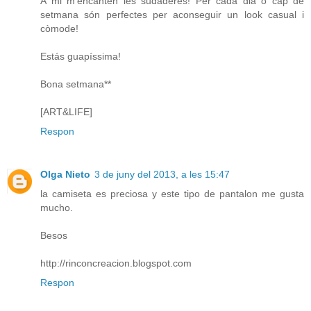
A mi m'encanten les sudaderes! Per cada dia o cap de
setmana són perfectes per aconseguir un look casual i
còmode!
Estás guapíssima!
Bona setmana**
[ART&LIFE]
Respon
Olga Nieto
3 de juny del 2013, a les 15:47
la camiseta es preciosa y este tipo de pantalon me gusta
mucho.
Besos
http://rinconcreacion.blogspot.com
Respon