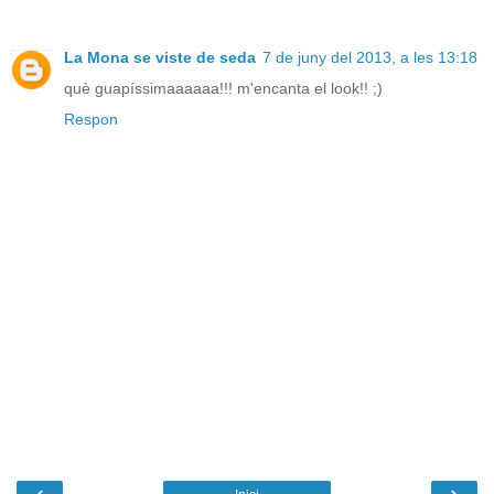
La Mona se viste de seda
7 de juny del 2013, a les 13:18
què guapíssimaaaaaa!!! m'encanta el look!! ;)
Respon
‹
›