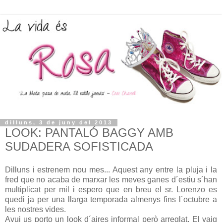
dilluns, 3 de juny del 2013
LOOK: PANTALÓ BAGGY AMB
SUDADERA SOFISTICADA
Dilluns i estrenem nou mes... Aquest any entre la pluja i la
fred que no acaba de marxar les meves ganes d´estiu s´han
multiplicat per mil i espero que en breu el sr. Lorenzo es
quedi ja per una llarga temporada almenys fins l´octubre a
les nostres vides.
Avui us porto un look d´aires informal però arreglat. El vaig