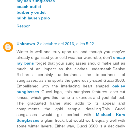
ray ban sunglasses
coach outlet
burberry outlet
ralph lauren polo
Respon
Unknown
2 d’octubre del 2016, a les 5:22
Winter is well and truly upon us, and though you may’ve
already organised your cold weather wardrobe, don’t
cheap
ray bans
forget that your sunglasses should make just as
much of an impact as the clothes underneath.Denise
Richards certainly understands the importance of
sunglasses, as she sports the generously-sized Gucci 3500.
Embellished with the interlacing heart shaped
oakley
sunglasses
Gucci logo, this sunglass features laser-cut
lenses, which give this frame a luxurious and youthful feel.
The graduated frame also adds to its appeal and
compliments the gold temple detailing.This Gucci
sunglasses would go perfect with
Michael Kors
Sunglasses
a glam frock, but would work equally well with
some winter layers. Either way, Gucci 3500 is a decidedly