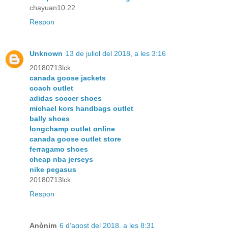
chayuan10.22
Respon
Unknown
13 de juliol del 2018, a les 3:16
20180713lck
canada goose jackets
coach outlet
adidas soccer shoes
michael kors handbags outlet
bally shoes
longchamp outlet online
canada goose outlet store
ferragamo shoes
cheap nba jerseys
nike pegasus
20180713lck
Respon
Anònim
6 d’agost del 2018, a les 8:31