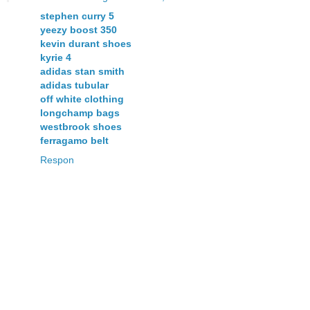
stephen curry 5
yeezy boost 350
kevin durant shoes
kyrie 4
adidas stan smith
adidas tubular
off white clothing
longchamp bags
westbrook shoes
ferragamo belt
Respon