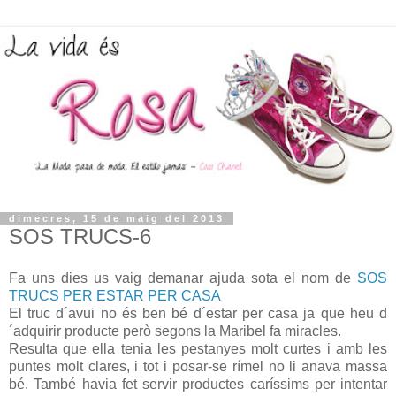
dimecres, 15 de maig del 2013
SOS TRUCS-6
Fa uns dies us vaig demanar ajuda sota el nom de
SOS
TRUCS PER ESTAR PER CASA
El truc d´avui no és ben bé d´estar per casa ja que heu d
´adquirir producte però segons la Maribel fa miracles.
Resulta que ella tenia les pestanyes molt curtes i amb les
puntes molt clares, i tot i posar-se rímel no li anava massa
bé. També havia fet servir productes caríssims per intentar