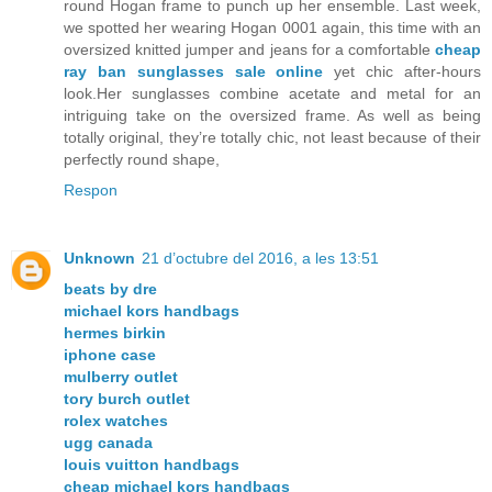
round Hogan frame to punch up her ensemble. Last week,
we spotted her wearing Hogan 0001 again, this time with an
oversized knitted jumper and jeans for a comfortable
cheap
ray ban sunglasses sale online
yet chic after-hours
look.Her sunglasses combine acetate and metal for an
intriguing take on the oversized frame. As well as being
totally original, they’re totally chic, not least because of their
perfectly round shape,
Respon
Unknown
21 d’octubre del 2016, a les 13:51
beats by dre
michael kors handbags
hermes birkin
iphone case
mulberry outlet
tory burch outlet
rolex watches
ugg canada
louis vuitton handbags
cheap michael kors handbags