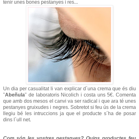
tenir unes bones pestanyes i res...
Un dia per casualitat li van explicar d´una crema que és diu
"
Abeñula
" de laboratoris Nicolich i costa uns 5€. Comenta
que amb dos mesos el canvi va ser radical i que ara té unes
pestanyes gruixudes i negres. Sobretot si feu ús de la crema
llegiu bé les intruccions ja que el producte s´ha de posar
dins l´ull net.
Com són les vostres pestanyes? Quins productes feu