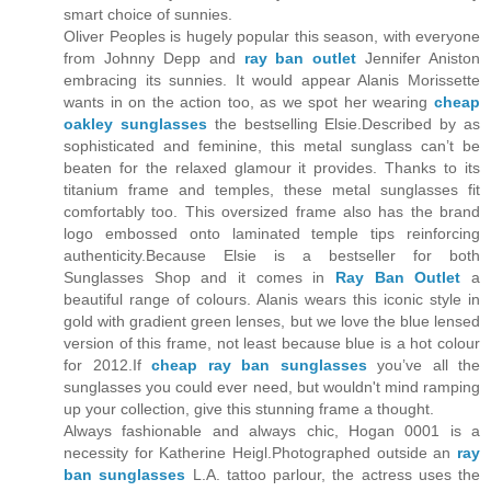
smart choice of sunnies.
Oliver Peoples is hugely popular this season, with everyone
from Johnny Depp and
ray ban outlet
Jennifer Aniston
embracing its sunnies. It would appear Alanis Morissette
wants in on the action too, as we spot her wearing
cheap
oakley sunglasses
the bestselling Elsie.Described by as
sophisticated and feminine, this metal sunglass can’t be
beaten for the relaxed glamour it provides. Thanks to its
titanium frame and temples, these metal sunglasses fit
comfortably too. This oversized frame also has the brand
logo embossed onto laminated temple tips reinforcing
authenticity.Because Elsie is a bestseller for both
Sunglasses Shop and it comes in
Ray Ban Outlet
a
beautiful range of colours. Alanis wears this iconic style in
gold with gradient green lenses, but we love the blue lensed
version of this frame, not least because blue is a hot colour
for 2012.If
cheap ray ban sunglasses
you’ve all the
sunglasses you could ever need, but wouldn't mind ramping
up your collection, give this stunning frame a thought.
Always fashionable and always chic, Hogan 0001 is a
necessity for Katherine Heigl.Photographed outside an
ray
ban sunglasses
L.A. tattoo parlour, the actress uses the