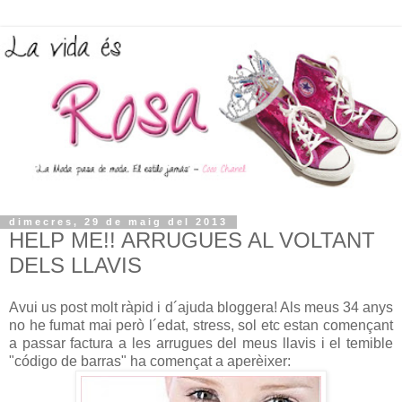
dimecres, 29 de maig del 2013
HELP ME!! ARRUGUES AL VOLTANT
DELS LLAVIS
Avui us post molt ràpid i d´ajuda bloggera! Als meus 34 anys
no he fumat mai però l´edat, stress, sol etc estan començant
a passar factura a les arrugues del meus llavis i el temible
"código de barras" ha començat a aperèixer: