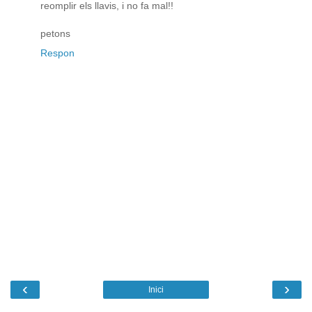
reomplir els llavis, i no fa mal!!
petons
Respon
‹
›
Inici