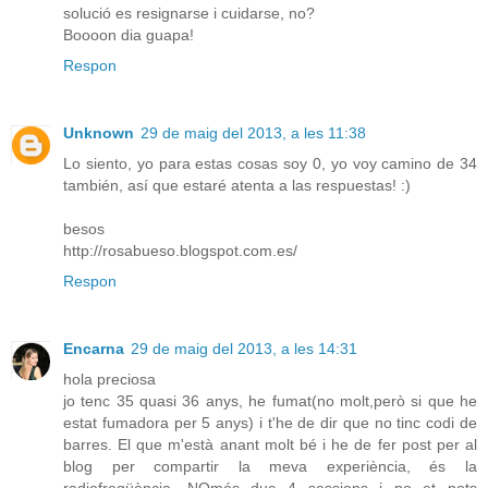
solució es resignarse i cuidarse, no?
Boooon dia guapa!
Respon
Unknown
29 de maig del 2013, a les 11:38
Lo siento, yo para estas cosas soy 0, yo voy camino de 34
también, así que estaré atenta a las respuestas! :)
besos
http://rosabueso.blogspot.com.es/
Respon
Encarna
29 de maig del 2013, a les 14:31
hola preciosa
jo tenc 35 quasi 36 anys, he fumat(no molt,però si que he
estat fumadora per 5 anys) i t'he de dir que no tinc codi de
barres. El que m'està anant molt bé i he de fer post per al
blog per compartir la meva experiència, és la
radiofreqüència. NOmés duc 4 sessions i no et pots