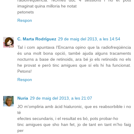
imaginat quina milloria he notat
petonets
Respon
C. Marta Rodríguez
29 de maig del 2013, a les 14:54
Tal i com apuntava l'Encarna opino que la radiofreqüència
és una molt bona opció, també ajuda alguns tracaments
nocturns a base de retinoids, ara bé jo els retinoids no els
he provat e però tinc amigues que sí els hi ha funcionat.
Petons!
Respon
Nuria
29 de maig del 2013, a les 21:07
JO m'ompliria amb ácid hialuronic, que es reabsorbible i no
té
efectes secundaris, i el resultat es bó, pots probar-ho
tinc amigues que sho han fet, jo de tant en tant m'ho faig
per