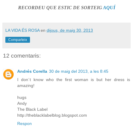
RECORDEU QUE ESTIC DE SORTEIG
AQUÍ
LA VIDA ÉS ROSA
en
dijous, de maig 30, 2013
Comparteix
12 comentaris:
Andrés Corella
30 de maig del 2013, a les 8:45
I don´t know who the first woman is but her dress is
amazing!
hugs
Andy
The Black Label
http://theblacklabelblog.blogspot.com
Respon