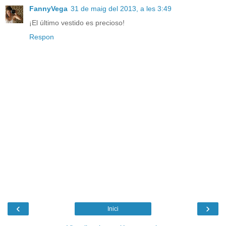
FannyVega
31 de maig del 2013, a les 3:49
¡El último vestido es precioso!
Respon
‹
›
Inici