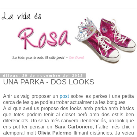
dijous, 29 de novembre del 2012
UNA PARKA - DOS LOOKS
Ahir us vaig proposar un
post
sobre les parkes i una petita
cerca de les que podíeu trobar actualment a les botigues.
Així que avui us proposo dos looks amb parka amb bàsics
que totes podem tenir al closet però amb dos estils ben
diferenciats. Un seria més canyero i tendenciós, un look que
ens pot fer pensar en
Sara Carbonero
, l´altre més chic i
atemporal molt
Olivia Palermo
llimant distàncies. Ja veieu