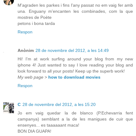
M'agraden les parkes i fins l'any passat no em vaig fer amb
una. Enguany m'encanten les combinades, com la que
mostres de Poète
petons i bona tarda
Respon
Anònim
28 de novembre del 2012, a les 14:49
Hi! I'm at work surfing around your blog from my new
iphone 4! Just wanted to say I love reading your blog and
look forward to all your posts! Keep up the superb work!
My web page
>
how to download movies
Respon
C
28 de novembre del 2012, a les 15:20
Jo em vaig quedar la de blanco (P.Echevarria fent
campanya) semblant a la de les manigues de cuir que
ensenyes... es taaaaaant maca!
BON DIA GUAPA!