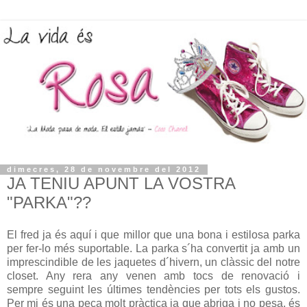
dimecres, 28 de novembre del 2012
JA TENIU APUNT LA VOSTRA
"PARKA"??
El fred ja és aquí i que millor que una bona i estilosa parka
per fer-lo més suportable. La parka s´ha convertit ja amb un
imprescindible de les jaquetes d´hivern, un clàssic del notre
closet. Any rera any venen amb tocs de renovació i
sempre seguint les últimes tendències per tots els gustos.
Per mi és una peça molt pràctica ja que abriga i no pesa, és