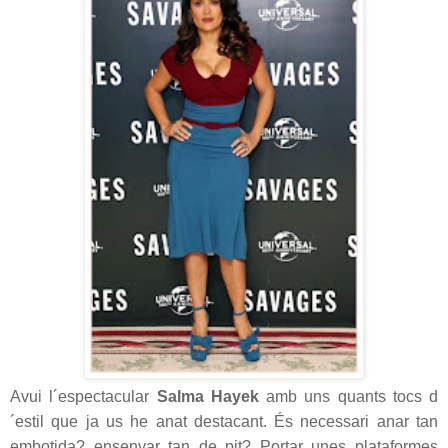
Avui l´espectacular
Salma Hayek
amb uns quants tocs d
´estil que ja us he anat destacant. És necessari anar tan
embotida? ensenyar tan de pit? Portar unes plataformes