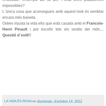
impossibles?
L´única cosa que aconsegueix amb aquest look és semblar
encara més baixeta.
Ostres injusta la vida ella que està casada amb el
Francois-
Henri Pinault
i pot escollir tots els vestits del món....
Questió d´estil
!!!
LA VIDA ÉS ROSA
en
diumenge, d’octubre 14, 2012