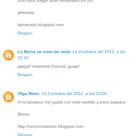
una mica vulgar anar ensenyant-ho tot!
petonets
lamaryeta.blogspot.com
Respon
La Mona se viste de seda
14 d’octubre del 2012, a les
22:10
jajajaj!! totalment d'acord, guapi!
Respon
Olga Nieto
14 d’octubre del 2012, a les 23:04
A mi tampoco me gusta con este vestido y esos zapatos.
Besos
http://rinconcreacion.blogspot.com
Respon