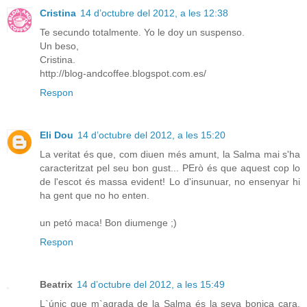
Cristina
14 d’octubre del 2012, a les 12:38
Te secundo totalmente. Yo le doy un suspenso.
Un beso,
Cristina.
http://blog-andcoffee.blogspot.com.es/
Respon
Eli Dou
14 d’octubre del 2012, a les 15:20
La veritat és que, com diuen més amunt, la Salma mai s'ha
caracteritzat pel seu bon gust... PErò és que aquest cop lo
de l'escot és massa evident! Lo d'insunuar, no ensenyar hi
ha gent que no ho enten.
un petó maca! Bon diumenge ;)
Respon
Beatrix
14 d’octubre del 2012, a les 15:49
L`únic que m`agrada de la Salma és la seva bonica cara,