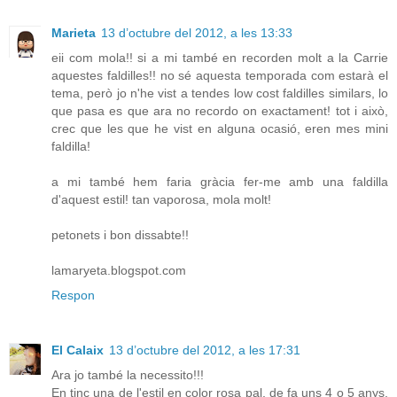
Marieta
13 d’octubre del 2012, a les 13:33
eii com mola!! si a mi també en recorden molt a la Carrie
aquestes faldilles!! no sé aquesta temporada com estarà el
tema, però jo n'he vist a tendes low cost faldilles similars, lo
que pasa es que ara no recordo on exactament! tot i això,
crec que les que he vist en alguna ocasió, eren mes mini
faldilla!
a mi també hem faria gràcia fer-me amb una faldilla
d'aquest estil! tan vaporosa, mola molt!
petonets i bon dissabte!!
lamaryeta.blogspot.com
Respon
El Calaix
13 d’octubre del 2012, a les 17:31
Ara jo també la necessito!!!
En tinc una de l'estil en color rosa pal, de fa uns 4 o 5 anys,