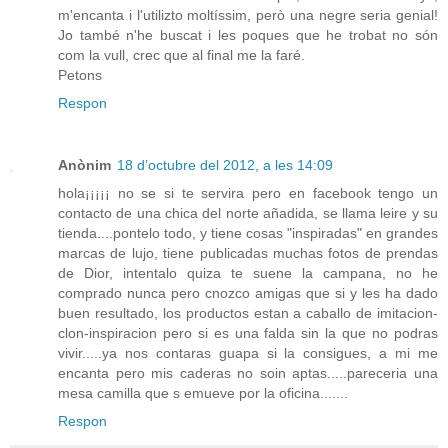
m'encanta i l'utilizto moltíssim, però una negre seria genial!
Jo també n'he buscat i les poques que he trobat no són
com la vull, crec que al final me la faré.
Petons
Respon
Anònim
18 d’octubre del 2012, a les 14:09
hola¡¡¡¡¡ no se si te servira pero en facebook tengo un
contacto de una chica del norte añadida, se llama leire y su
tienda....pontelo todo, y tiene cosas "inspiradas" en grandes
marcas de lujo, tiene publicadas muchas fotos de prendas
de Dior, intentalo quiza te suene la campana, no he
comprado nunca pero cnozco amigas que si y les ha dado
buen resultado, los productos estan a caballo de imitacion-
clon-inspiracion pero si es una falda sin la que no podras
vivir.....ya nos contaras guapa si la consigues, a mi me
encanta pero mis caderas no soin aptas.....pareceria una
mesa camilla que s emueve por la oficina.......
Respon