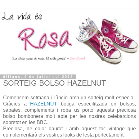
dilluns, 9 de juliol del 2012
SORTEIG BOLSO HAZELNUT
Comencem setmana i l´incio amb un sorteig molt especial.
Gràcies a
HAZELNUT
botiga especilitzada en bolsos,
sabates, complements i roba us porto aquesta preciosa
bolso bombonera molt apte per les nostres celebarcions
sobretot en les BBC.
Preciosa, de color daurat i amb aquest toc vintage que
complementarà els vostres looks de festa perfectament: