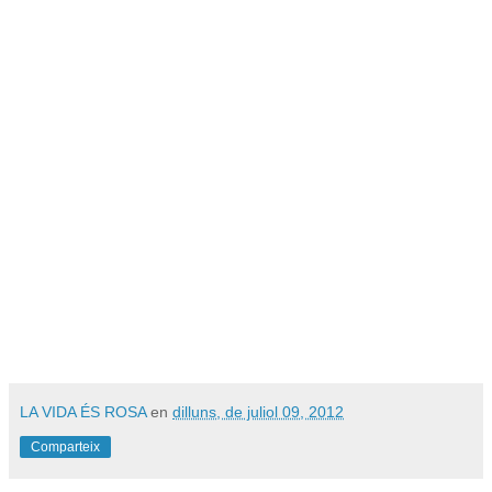
LA VIDA ÉS ROSA
en
dilluns, de juliol 09, 2012
Comparteix