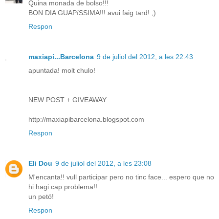
Quina monada de bolso!!!
BON DIA GUAPíSSIMA!!! avui faig tard! ;)
Respon
maxiapi...Barcelona
9 de juliol del 2012, a les 22:43
apuntada! molt chulo!
NEW POST + GIVEAWAY
http://maxiapibarcelona.blogspot.com
Respon
Eli Dou
9 de juliol del 2012, a les 23:08
M'encanta!! vull participar pero no tinc face... espero que no
hi hagi cap problema!!
un petó!
Respon