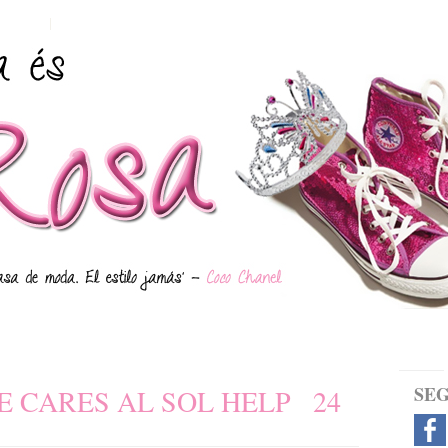
LOGIN
E
I
SE
E CARES AL SOL HELP
24
nt
n
ra
i
d
c