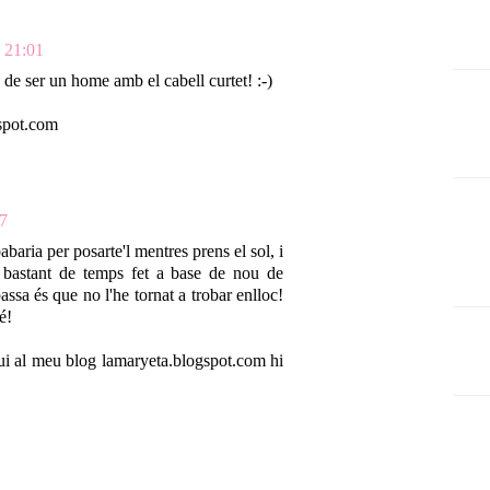
s 21:01
de ser un home amb el cabell curtet! :-)
gspot.com
47
abaria per posarte'l mentres prens el sol, i
 bastant de temps fet a base de nou de
ssa és que no l'he tornat a trobar enlloc!
é!
ui al meu blog lamaryeta.blogspot.com hi