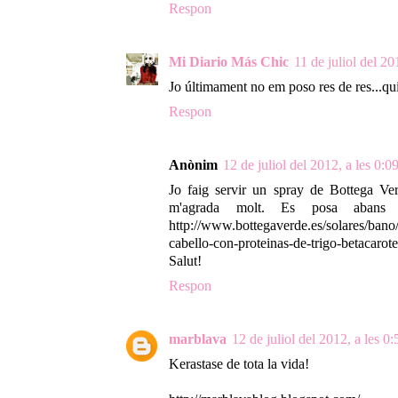
Respon
Mi Diario Más Chic
11 de juliol del 20
Jo últimament no em poso res de res...qui
Respon
Anònim
12 de juliol del 2012, a les 0:0
Jo faig servir un spray de Bottega Ver
m'agrada molt. Es posa aba
http://www.bottegaverde.es/solares/bano/c
cabello-con-proteinas-de-trigo-betacarot
Salut!
Respon
marblava
12 de juliol del 2012, a les 0:
Kerastase de tota la vida!