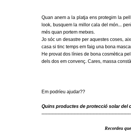
Quan anem a la platja ens protegim la pel
look, busquem la millor cala del món... per
més quan portem metxes.
Jo sóc un desastre per aquestes coses, aix
casa si tinc temps em faig una bona mascar
He provat dos línies de bona cosmètica pel
dels dos em convenç. Cares, massa constàn
Em podríeu ajudar??
Quins productes de protecció solar del c
-------------------------------------------------------------
Recordeu que 