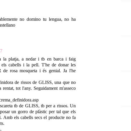
ablemente no domino tu lengua, no ha
astellano
47
a la platja, a nedar i tb en barca i faig
ls cabells i la pell. T'he de donar les
de rosa mosqueta i és genial. Ja l'he
efinidora de rissos de GLISS, una que no
a rentat, tot l'any. Seguidament m'asseco
/crema_definidora.asp
careta tb de GLISS, tb per a rissos. Un
posar un gorro de plàstic per tal que els
uï. Amb els cabells secs el producte no fa
ts.
.