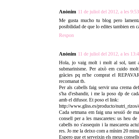
Anònim
11 de juliol del 2012, a les 9:53
Me gusta mucho tu blog pero lament
posibilidad de que lo edites tambien en c
Respon
Anònim
11 de juliol del 2012, a les 13:
Hola, jo vaig molt i molt al sol, tant 
submarinisme. Per això em cuido molt e
gràcies pq m'he comprat el REPAVAR 
recomanat tb.
Per als cabells faig servir una crema d
s'ha d'esbandir, i me la poso dp de cad
amb el difusor. Et poso el link:
http://www.gliss.es/producto/nutri_rizos
Cada setmana em faig una sessió de mas
consell per a les mascaretes: us heu de 
cabells no s'assequin i la mascareta act
res. Jo me la deixo com a mínim 20 minu
Espero que et serveixin els meus consells