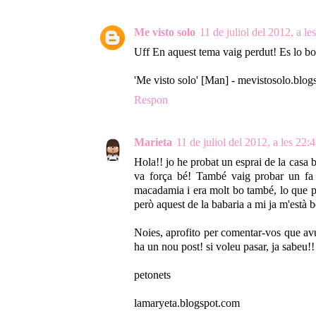
Me visto solo
11 de juliol del 2012, a le
Uff En aquest tema vaig perdut! Es lo bo 
'Me visto solo' [Man] - mevistosolo.blo
Respon
Marieta
11 de juliol del 2012, a les 22:
Hola!! jo he probat un esprai de la casa b
va força bé! També vaig probar un fa
macadamia i era molt bo també, lo que pa
però aquest de la babaria a mi ja m'està b
Noies, aprofito per comentar-vos que av
ha un nou post! si voleu pasar, ja sabeu!!
petonets
lamaryeta.blogspot.com