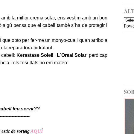
a
i
m
ALT
é
l amb la millor crema solar, ens vestim amb un bon
s
ò algú pensa que el cabell també s´ha de protegir i
Powe
re
c
e
í que opto per fer-me un monyo-cua i quan arribo a
nt
eta reparadora-hidratant.
E
 cabell:
Kerastase Soleil
i
L´Oreal
Solar
, però cap
nt
ra
cia i els resultats no em maten:
d
a
m
é
SOB
s
a
nt
abell feu servir??
ig
a
--------------------
estic de sorteig
AQUÍ