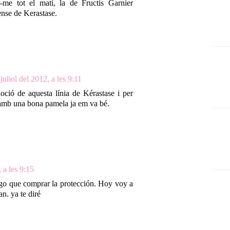
me tot el matí, la de Fructis Garnier
ense de Kerastase.
juliol del 2012, a les 9:11
loció de aquesta línia de Kérastase i per
l amb una bona pamela ja em va bé.
, a les 9:15
go que comprar la protección. Hoy voy a
n. ya te diré