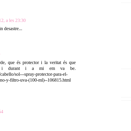
12, a les 23:30
n desastre...
9
de, que és protector i la veritat és que
ns i durant i a mi em va be.
abello/sol---spray-protector-para-el-
eno-y-filtro-uva-(100-ml)--106815.html
54