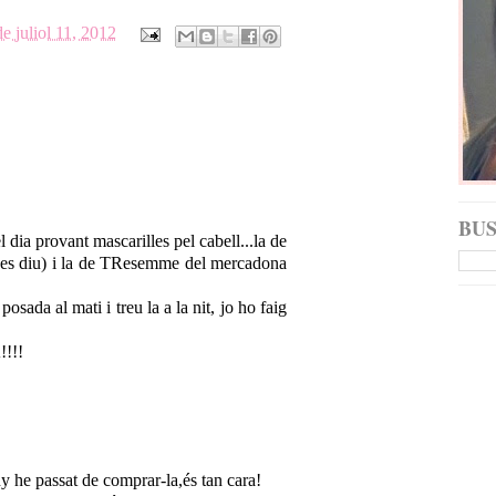
e juliol 11, 2012
BU
el dia provant mascarilles pel cabell...la de
es diu) i la de TResemme del mercadona
 posada al mati i treu la a la nit, jo ho faig
!!!
ny he passat de comprar-la,és tan cara!