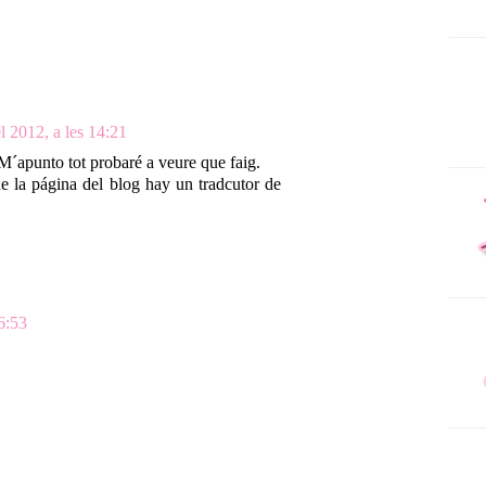
el 2012, a les 14:21
. M´apunto tot probaré a veure que faig.
e la página del blog hay un tradcutor de
16:53