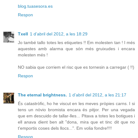
blog.tuasesora.es
Respon
Txell
1 d’abril del 2012, a les 18:29
Jo també tallo totes les etiquetes !! Em molesten tan ! I més
aquestes amb alarma que són més gruixudes i encara
molesten més !
NO sabia que corriem el risc que es tornesin a carregar ( !!)
Respon
The eternal brightness.
1 d’abril del 2012, a les 21:17
És catastròfic, ho he viscut en les meves pròpies carns. I si
tens un nòvio bromista encara és pitjor. Per una vegada
que em descuido de tallar-lles... Pitava a totes les botigues i
ell anava dient ben alt "dona, mira que et tinc dit que no
t'emportis coses dels llocs...". Em volia fondre!!!!
Respon