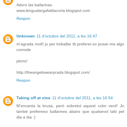
Adoro las bailarinas.
www.lengualargafaldacorta.blogspot.com
Respon
Unknown
11 d’octubre del 2011, a les 16:47
m'agrada molt! jo per treballar tb preferei-xo posar-me algo
comode
ptons!
http://theangelswearprada.blogspot.com/
Respon
Taking off at nine
11 d’octubre del 2011, a les 16:54
M'encanta la brusa, però sobretot aquest color verd! Jo
també prefereixo ballarines abans que qualsevol taló pel
dia a dia :)