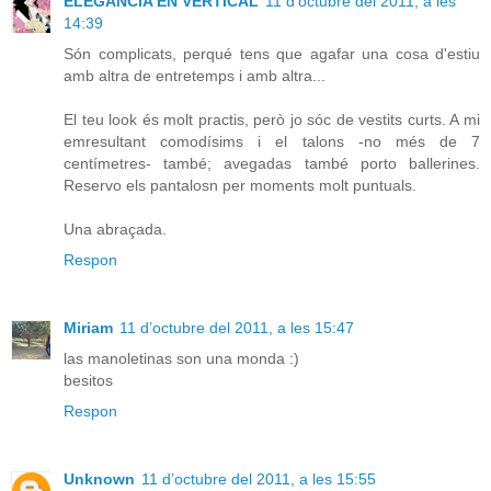
ELEGANCIA EN VERTICAL
11 d’octubre del 2011, a les
14:39
Són complicats, perqué tens que agafar una cosa d'estiu
amb altra de entretemps i amb altra...
El teu look és molt practis, però jo sóc de vestits curts. A mi
emresultant comodísims i el talons -no més de 7
centímetres- també; avegadas també porto ballerines.
Reservo els pantalosn per moments molt puntuals.
Una abraçada.
Respon
Miriam
11 d’octubre del 2011, a les 15:47
las manoletinas son una monda :)
besitos
Respon
Unknown
11 d’octubre del 2011, a les 15:55