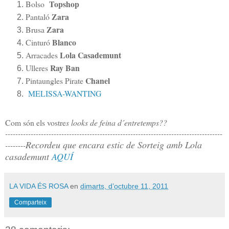
Topshop
Bolso
Zara
Pantaló
Zara
Brusa
Blanco
Cinturó
Lola Casademunt
Arracades
Ray Ban
Ulleres
Chanel
Pintaungles Pirate
MELISSA-WANTING
Com són els vostre
s looks de feina d´entretemps??
-------------------------------------------------------------------------------------
Recordeu que encara estic de Sorteig amb Lola
--------
casademunt
AQUÍ
LA VIDA ÉS ROSA
en
dimarts, d’octubre 11, 2011
Comparteix