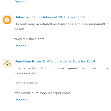
Respon
Unknown
11 d’octubre del 2011, a les 11:12
Un look muy acertado!Las bailarinas son una monada!!Un
beso!!
www.revistace.com
Respon
Bum-Bum Ropa
11 d’octubre del 2011, a les 11:14
Ens agrada!!! Tot!! El bolso genial, la brusa... una
passssssada!!!
Petonets wapa
http://bum-bum-ropa.blogspot.com/
Respon