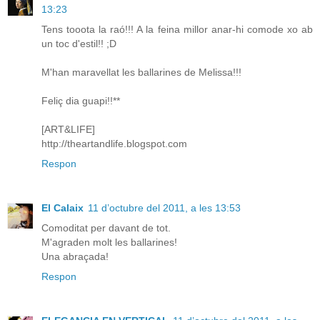
13:23
Tens tooota la raó!!! A la feina millor anar-hi comode xo ab
un toc d'estil!! ;D
M'han maravellat les ballarines de Melissa!!!
Feliç dia guapi!!**
[ART&LIFE]
http://theartandlife.blogspot.com
Respon
El Calaix
11 d’octubre del 2011, a les 13:53
Comoditat per davant de tot.
M'agraden molt les ballarines!
Una abraçada!
Respon