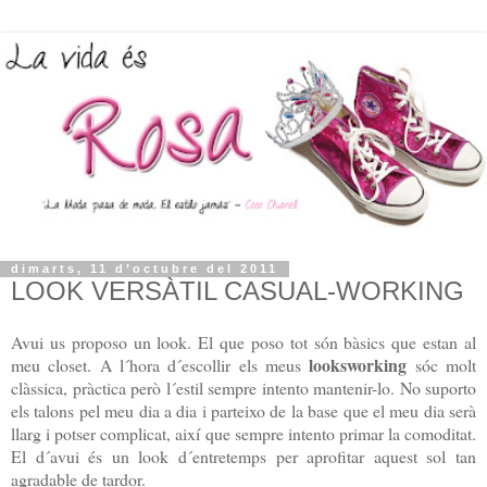
dimarts, 11 d’octubre del 2011
LOOK VERSÀTIL CASUAL-WORKING
Avui us proposo un look. El que poso tot són bàsics que estan al
looksworking
meu closet. A l´hora d´escollir els meus
sóc molt
clàssica, pràctica però l´estil sempre intento mantenir-lo. No suporto
els talons pel meu dia a dia i parteixo de la base que el meu dia serà
llarg i potser complicat, així que sempre intento primar la comoditat.
El d´avui és un look d´entretemps per aprofitar aquest sol tan
agradable de tardor.