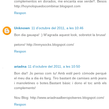
complementos en dorados, me encanta ese verde!!. Besos
http://hoynolopuedocombinar.blogspot.com
Respon
Unknown
11 d’octubre del 2011, a les 10:46
Bon dia gauapa! :) M'agrada aquest look, sobretot la brusa!
petons! http://inmysocks.blogspot.com/
Respon
ariadna
11 d’octubre del 2011, a les 10:50
Bon dia!! Jo penso com tu! Amb estil però còmode perquè
el meu dia a dia és llarg. Tiro bastant de camises amb jeans
i manoletines o botes.Bastant bàsic i dono el toc amb els
complements!
Nou Blog: http://www.ariadnaalberopolseres.blogspot.com/
Respon