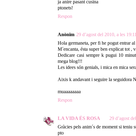
ja anire pasant cusina
ptonets!
Respon
Anònim
29 d’agost del 2010, a les 19:1
Hola germaneta, per fi he pogut entrar al
M´encanta, ésta super ben explicat tot , 
Dedicare casi sempre k pugui 10 minuts
mega blog!!!
Les idees són genials, i mica en mica ser
Aixis k andavant i seguire la seguidora N
muaaaaaaaa
Respon
LA VIDA ÉS ROSA
29 d’agost del
Gràcies pels anim´s de moment si teniu s
pto