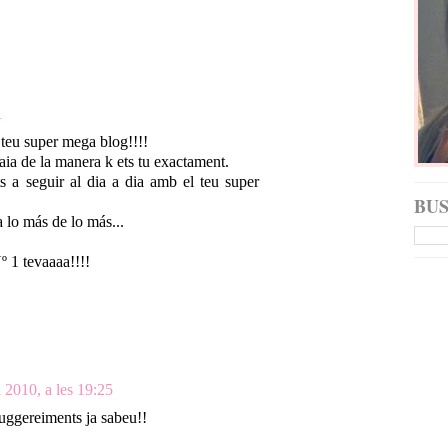
1
 teu super mega blog!!!!
vaia de la manera k ets tu exactament.
 a seguir al dia a dia amb el teu super
BU
a lo más de lo más...
º 1 tevaaaa!!!!
 2010, a les 19:25
uggereiments ja sabeu!!