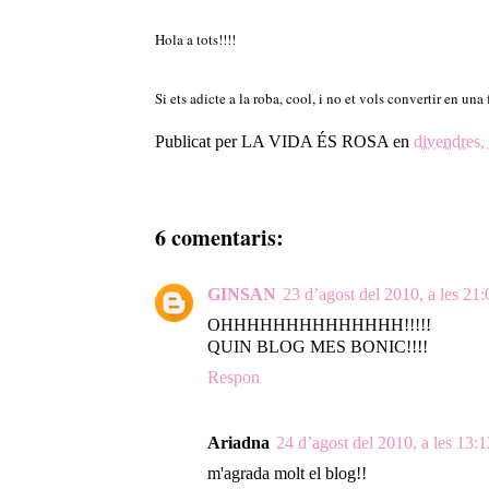
Hola a tots!!!!
Si ets adicte a la roba, cool, i no et vols convertir en un
Publicat per
LA VIDA ÉS ROSA
en
divendres,
6 comentaris:
GINSAN
23 d’agost del 2010, a les 21:
OHHHHHHHHHHHHHH!!!!!
QUIN BLOG MES BONIC!!!!
Respon
Ariadna
24 d’agost del 2010, a les 13:1
m'agrada molt el blog!!