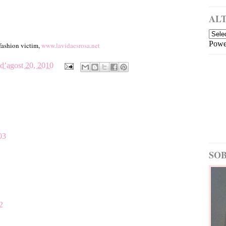
a
i
m
ALT
é
s
Powe
re
a fashion victim,
www.lavidaesrosa.net
c
e
 d’agost 20, 2010
nt
03
SOB
2