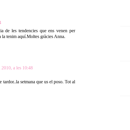
4
ia de les tendencies que ens venen per
a la tenim aquí.Moltes gràcies Anna.
 2010, a les 10:48
e tardor..la setmana que us el poso. Tot al