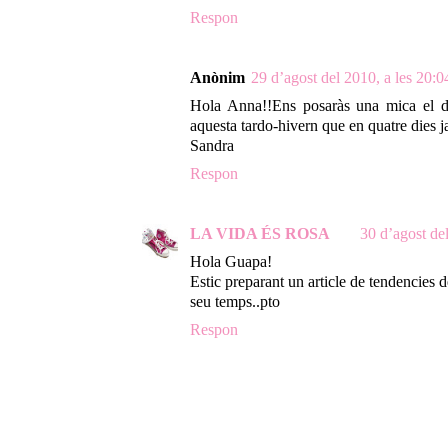
Respon
Anònim
29 d’agost del 2010, a les 20:0
Hola Anna!!Ens posaràs una mica el d
aquesta tardo-hivern que en quatre dies j
Sandra
Respon
LA VIDA ÉS ROSA
30 d’agost del
Hola Guapa!
Estic preparant un article de tendencies d
seu temps..pto
Respon