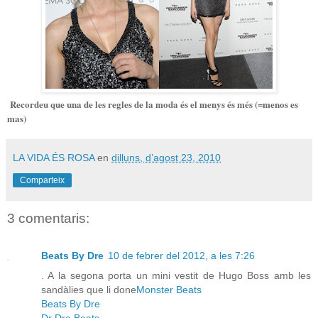
Recordeu que una de les regles de la moda és el menys és més (=menos es
mas)
LA VIDA ÉS ROSA
en
dilluns, d’agost 23, 2010
Comparteix
3 comentaris:
Beats By Dre
10 de febrer del 2012, a les 7:26
. A la segona porta un mini vestit de Hugo Boss amb les
sandàlies que li done
Monster Beats
Beats By Dre
Dr Dre Beats