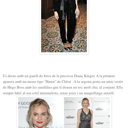
Us deixo amb un parell de fotos de la preciosa Diane Kruger. A la primera
apareix amb un mono tipo "Haren" de Chloé . A la segona porta un mini vestit
de Hugo Boss amb les sandàlies que li donen un toc molt chic al conjunt. Ella
sempre fidel al seu estil minimalista, sense joies i un maquillatge senzill.