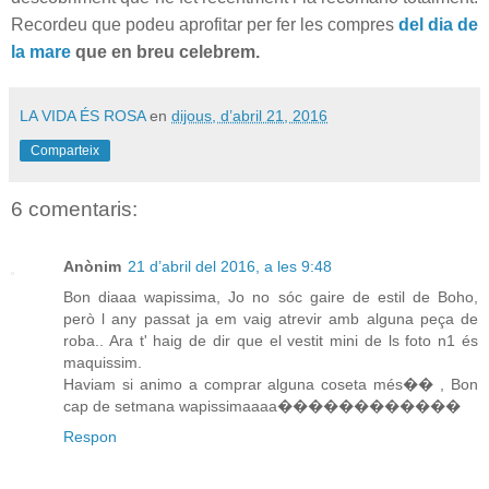
Recordeu que podeu aprofitar per fer les compres
del dia de
la mare
que en breu celebrem.
LA VIDA ÉS ROSA
en
dijous, d’abril 21, 2016
Comparteix
6 comentaris:
Anònim
21 d’abril del 2016, a les 9:48
Bon diaaa wapissima, Jo no sóc gaire de estil de Boho,
però l any passat ja em vaig atrevir amb alguna peça de
roba.. Ara t' haig de dir que el vestit mini de ls foto n1 és
maquissim.
Haviam si animo a comprar alguna coseta més�� , Bon
cap de setmana wapissimaaaa������������
Respon