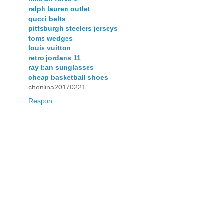
ralph lauren outlet
gucci belts
pittsburgh steelers jerseys
toms wedges
louis vuitton
retro jordans 11
ray ban sunglasses
cheap basketball shoes
chenlina20170221
Respon