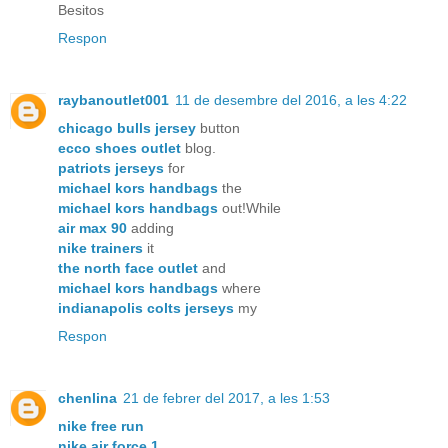
Besitos
Respon
raybanoutlet001
11 de desembre del 2016, a les 4:22
chicago bulls jersey
button
ecco shoes outlet
blog.
patriots jerseys
for
michael kors handbags
the
michael kors handbags
out!While
air max 90
adding
nike trainers
it
the north face outlet
and
michael kors handbags
where
indianapolis colts jerseys
my
Respon
chenlina
21 de febrer del 2017, a les 1:53
nike free run
nike air force 1