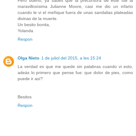
Pero bueno, ya sabes que la precursora de este fue la
maravillosísima Julianne Moore, casi me dio un infarto
cuando le vi el meñique fuera de unas sandalias plateadas
divinas de la muerte.
Un besito bonita,
Yolanda.
Respon
Olga Nieto
1 de juliol del 2015, a les 15:24
La verdad es que me quede sin palabras cuando vi esto,
adeás lo primero que pense fue: que dolor de pies, como
puede ir así?
Besitos
Respon