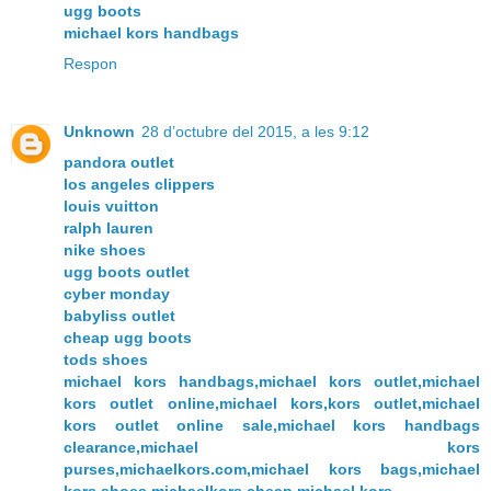
ugg boots
michael kors handbags
Respon
Unknown
28 d’octubre del 2015, a les 9:12
pandora outlet
los angeles clippers
louis vuitton
ralph lauren
nike shoes
ugg boots outlet
cyber monday
babyliss outlet
cheap ugg boots
tods shoes
michael kors handbags,michael kors outlet,michael
kors outlet online,michael kors,kors outlet,michael
kors outlet online sale,michael kors handbags
clearance,michael kors
purses,michaelkors.com,michael kors bags,michael
kors shoes,michaelkors,cheap michael kors