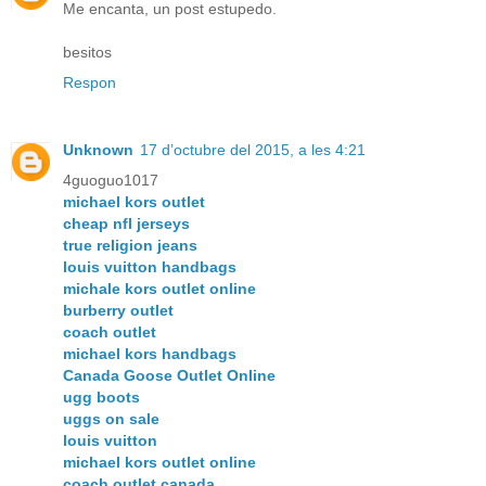
Me encanta, un post estupedo.
besitos
Respon
Unknown
17 d’octubre del 2015, a les 4:21
4guoguo1017
michael kors outlet
cheap nfl jerseys
true religion jeans
louis vuitton handbags
michale kors outlet online
burberry outlet
coach outlet
michael kors handbags
Canada Goose Outlet Online
ugg boots
uggs on sale
louis vuitton
michael kors outlet online
coach outlet canada