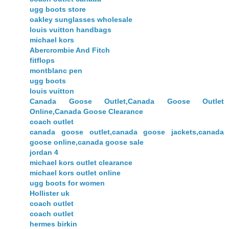
ugg boots store
oakley sunglasses wholesale
louis vuitton handbags
michael kors
Abercrombie And Fitch
fitflops
montblanc pen
ugg boots
louis vuitton
Canada Goose Outlet,Canada Goose Outlet
Online,Canada Goose Clearance
coach outlet
canada goose outlet,canada goose jackets,canada
goose online,canada goose sale
jordan 4
michael kors outlet clearance
michael kors outlet online
ugg boots for women
Hollister uk
coach outlet
coach outlet
hermes birkin