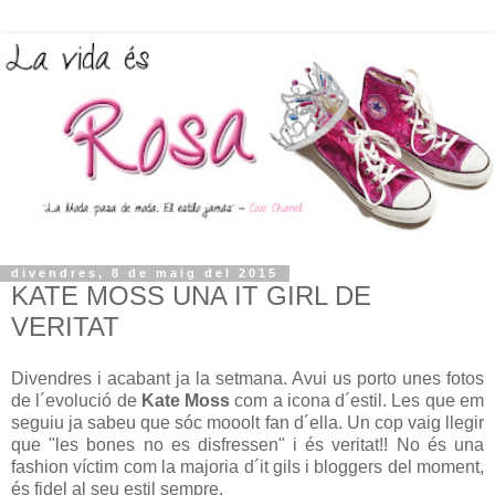
divendres, 8 de maig del 2015
KATE MOSS UNA IT GIRL DE
VERITAT
Divendres i acabant ja la setmana. Avui us porto unes fotos
de l´evolució de
Kate Moss
com a icona d´estil. Les que em
seguiu ja sabeu que sóc mooolt fan d´ella. Un cop vaig llegir
que "les bones no es disfressen" i és veritat!! No és una
fashion víctim com la majoria d´it gils i bloggers del moment,
és fidel al seu estil sempre.