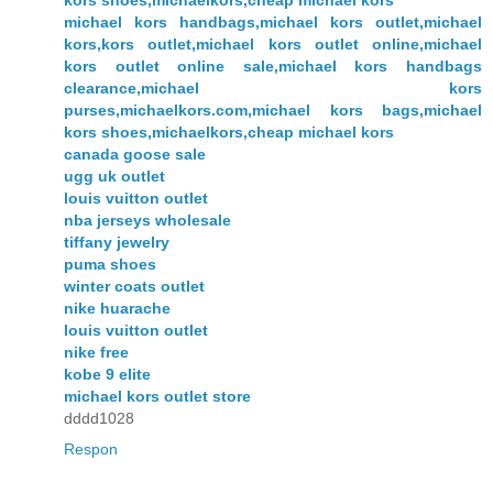
michael kors handbags,michael kors outlet,michael
kors,kors outlet,michael kors outlet online,michael
kors outlet online sale,michael kors handbags
clearance,michael kors
purses,michaelkors.com,michael kors bags,michael
kors shoes,michaelkors,cheap michael kors
canada goose sale
ugg uk outlet
louis vuitton outlet
nba jerseys wholesale
tiffany jewelry
puma shoes
winter coats outlet
nike huarache
louis vuitton outlet
nike free
kobe 9 elite
michael kors outlet store
dddd1028
Respon