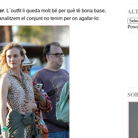
a
i
m
ALT
er
. L´outfit li queda molt bé per què té bona base,
é
analitzem el conjunt no tenim per on agafar-lo:
s
Powe
re
c
e
nt
E
nt
ra
d
a
m
é
SOB
s
a
nt
ig
a