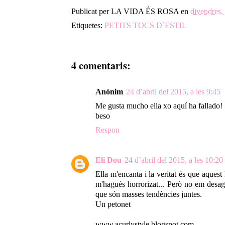
Publicat per
LA VIDA ÉS ROSA
en
divendres,
Etiquetes:
PETITS TOCS D´ESTIL
4 comentaris:
Anònim
24 d’abril del 2015, a les 9:45
Me gusta mucho ella xo aquí ha fallado!
beso
Respon
Eli Dou
24 d’abril del 2015, a les 10:20
Ella m'encanta i la veritat és que aquest 
m'hagués horrorizat... Però no em desag
que són masses tendències juntes.
Un petonet
www.acurlystyle.blogspot.com