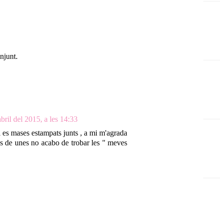
njunt.
bril del 2015, a les 14:33
si es mases estampats junts , a mi m'agrada
es de unes no acabo de trobar les " meves