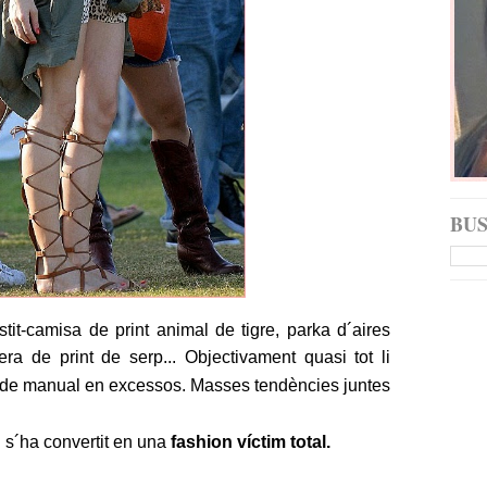
BU
tit-camisa de print animal de tigre, parka d´aires
era de print de serp... Objectivament quasi tot li
n de manual en excessos.
Masses tendències juntes
i s´ha convertit en una
fashion víctim total.