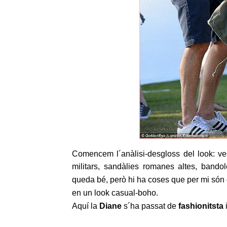
Comencem l´anàlisi-desgloss del look: ves
militars, sandàlies romanes altes, bandol
queda bé, però hi ha coses que per mi só
en un look casual-boho.
Aquí la
Diane
s´ha passat de
fashionitsta