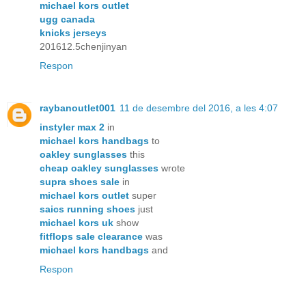
michael kors outlet
ugg canada
knicks jerseys
201612.5chenjinyan
Respon
raybanoutlet001
11 de desembre del 2016, a les 4:07
instyler max 2
in
michael kors handbags
to
oakley sunglasses
this
cheap oakley sunglasses
wrote
supra shoes sale
in
michael kors outlet
super
saics running shoes
just
michael kors uk
show
fitflops sale clearance
was
michael kors handbags
and
Respon