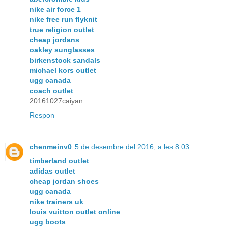
nike air force 1
nike free run flyknit
true religion outlet
cheap jordans
oakley sunglasses
birkenstock sandals
michael kors outlet
ugg canada
coach outlet
20161027caiyan
Respon
chenmeinv0
5 de desembre del 2016, a les 8:03
timberland outlet
adidas outlet
cheap jordan shoes
ugg canada
nike trainers uk
louis vuitton outlet online
ugg boots