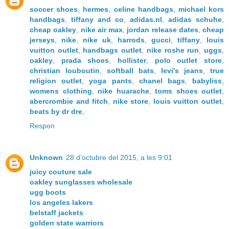
soccer shoes
,
hermes
,
celine handbags
,
michael kors
handbags
,
tiffany and co
,
adidas.nl
,
adidas schuhe
,
cheap oakley
,
nike air max
,
jordan release dates
,
cheap
jerseys
,
nike
,
nike uk
,
harrods
,
gucci
,
tiffany
,
louis
vuitton outlet
,
handbags outlet
,
nike roshe run
,
uggs
,
oakley
,
prada shoes
,
hollister
,
polo outlet store
,
christian louboutin
,
softball bats
,
levi's jeans
,
true
religion outlet
,
yoga pants
,
chanel bags
,
babyliss
,
womens clothing
,
nike huarache
,
toms shoes outlet
,
abercrombie and fitch
,
nike store
,
louis vuitton outlet
,
beats by dr dre
,
Respon
Unknown
28 d’octubre del 2015, a les 9:01
juicy couture sale
oakley sunglasses wholesale
ugg boots
los angeles lakers
belstaff jackets
golden state warriors