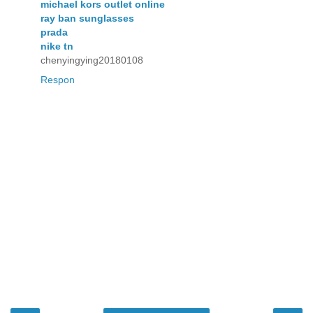
michael kors outlet online
ray ban sunglasses
prada
nike tn
chenyingying20180108
Respon