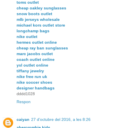
toms outlet
cheap oakley sunglasses
snow boots outlet
mlb jerseys wholesale
michael kors outlet store
longchamp bags
nike outlet
hermes outlet online
cheap ray ban sunglasses
marc jacobs outlet
coach outlet online
ysl outlet online
tiffany jewelry
nike free run uk
nike soccer shoes
designer handbags
dddd1028
Respon
caiyan
27 d’octubre del 2016, a les 8:26
abercrombie kids