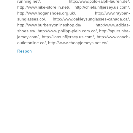
running.net/, http://www.polo-ralph-lauren.de/,
http://www.nike-store.in.net/, http://chiefs.nfljersey.us.com/,
http://www.hoganshoes.org.uk/, http://www.rayban-
sunglasses.co/, http://www.oakleysunglasses-canada.ca/,
http://www.burberryonlineshop.de/, http://www.adidas-
shoes.es/, http://www.philipp-plein.com.co/, http://spurs.nba-
jersey.com/, http://lions.nfljersey.us.com/, http://www.coach-
outletonline.ca/, http://www.cheapjerseys.net.co/,
Respon