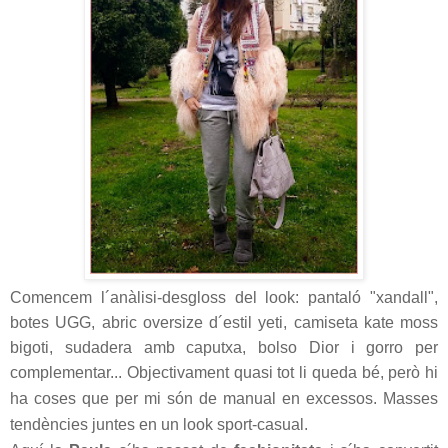
Comencem l´anàlisi-desgloss del look: pantaló "xandall",
botes UGG, abric oversize d´estil yeti, camiseta kate moss
bigoti, sudadera amb caputxa, bolso Dior i gorro per
complementar... Objectivament quasi tot li queda bé, però hi
ha coses que per mi són de manual en excessos.
Masses
tendències juntes en un look sport-casual.