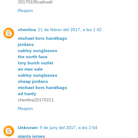
20170105caihuali
Respon
chenlina
21 de febrer del 2017, a les 1:42
michael kors handbags
jordans
oakley sunglasses
the north face
tory burch outlet
air max sale
oakley sunglasses
cheap jordans
michael kors handbags
ed hardy
chenlina20170221
Respon
Unknown
9 de juny del 2017, a les 2:54
giants jersey