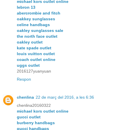
michael kors outlet online
lebron 13
abercrombie and fitch
oakkey sunglasses
celine handbags
oakley sunglasses sale
the north face outlet
oakley outlet
kate spade outlet
louis vuitton outlet
coach outlet online
uggs outlet
2016127yuanyuan
Respon
chenlina
22 de març del 2016, a les 6:36
chenlina20160322
michael kors outlet online
gucci outlet
burberry handbags
gucci handbags