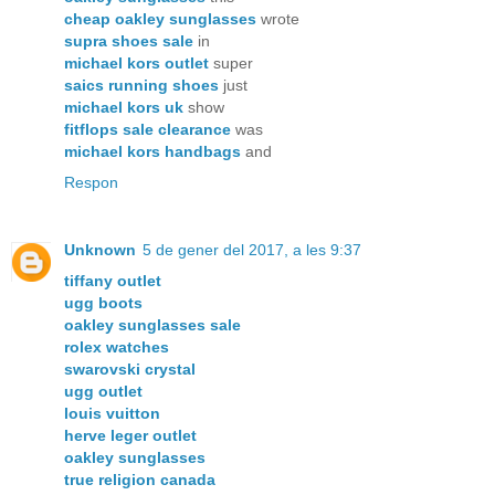
cheap oakley sunglasses
wrote
supra shoes sale
in
michael kors outlet
super
saics running shoes
just
michael kors uk
show
fitflops sale clearance
was
michael kors handbags
and
Respon
Unknown
5 de gener del 2017, a les 9:37
tiffany outlet
ugg boots
oakley sunglasses sale
rolex watches
swarovski crystal
ugg outlet
louis vuitton
herve leger outlet
oakley sunglasses
true religion canada