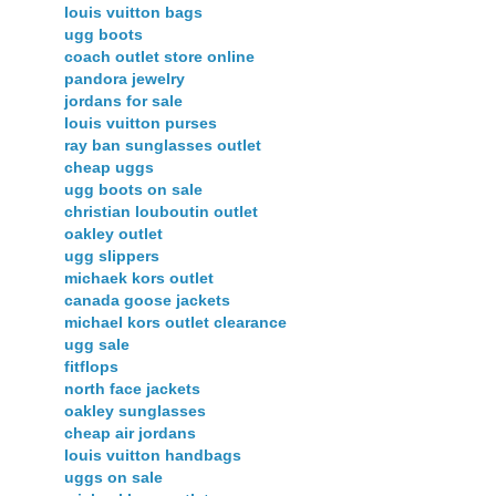
louis vuitton bags
ugg boots
coach outlet store online
pandora jewelry
jordans for sale
louis vuitton purses
ray ban sunglasses outlet
cheap uggs
ugg boots on sale
christian louboutin outlet
oakley outlet
ugg slippers
michaek kors outlet
canada goose jackets
michael kors outlet clearance
ugg sale
fitflops
north face jackets
oakley sunglasses
cheap air jordans
louis vuitton handbags
uggs on sale