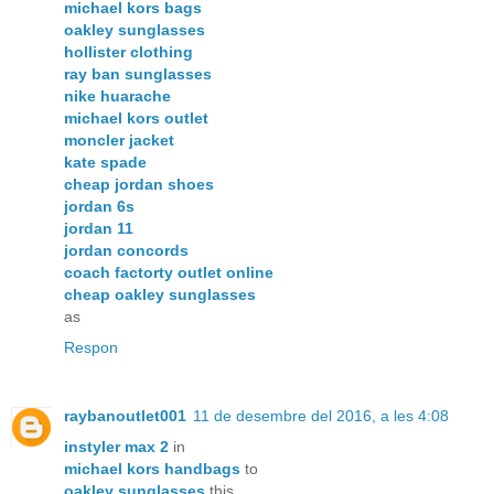
michael kors bags
oakley sunglasses
hollister clothing
ray ban sunglasses
nike huarache
michael kors outlet
moncler jacket
kate spade
cheap jordan shoes
jordan 6s
jordan 11
jordan concords
coach factorty outlet online
cheap oakley sunglasses
as
Respon
raybanoutlet001
11 de desembre del 2016, a les 4:08
instyler max 2
in
michael kors handbags
to
oakley sunglasses
this