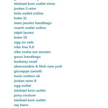
michael kors outlet store
jordan 3 retro
tods outlet online
kobe 11
marc jacobs handbags
coach outlet online
ralph lauren
kobe 10
ugg on sale
nike free 5.0
nike roshe run women
gucci handbags
burberry scarf
abercrombie & fitch new york
giuseppe zanotti
louis vuitton uk
jordan retro 8
ugg outlet
michael kors outlet
juicy couture
michael kors outlet
ray bans