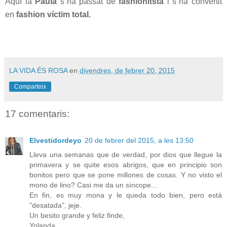
Aquí la
Paula
s´ha passat de
fashionitsta
i s´ha convertit
en
fashion víctim total.
LA VIDA ÉS ROSA
en
divendres, de febrer 20, 2015
Comparteix
17 comentaris:
Elvestidordeyo
20 de febrer del 2015, a les 13:50
Lleva una semanas que de verdad, por dios que llegue la
primavera y se quite esos abrigos, que en principio son
bonitos pero que se pone millones de cosas. Y no visto el
mono de lino? Casi me da un síncope...
En fin, es muy mona y le queda todo bien, pero está
"desatada", jeje.
Un besito grande y feliz finde,
Yolanda.