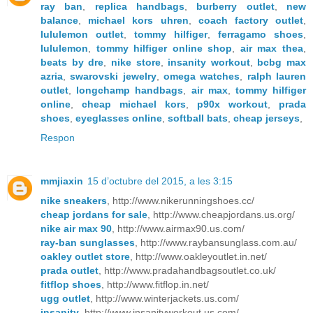
ray ban
,
replica handbags
,
burberry outlet
,
new
balance
,
michael kors uhren
,
coach factory outlet
,
lululemon outlet
,
tommy hilfiger
,
ferragamo shoes
,
lululemon
,
tommy hilfiger online shop
,
air max thea
,
beats by dre
,
nike store
,
insanity workout
,
bcbg max
azria
,
swarovski jewelry
,
omega watches
,
ralph lauren
outlet
,
longchamp handbags
,
air max
,
tommy hilfiger
online
,
cheap michael kors
,
p90x workout
,
prada
shoes
,
eyeglasses online
,
softball bats
,
cheap jerseys
,
Respon
mmjiaxin
15 d’octubre del 2015, a les 3:15
nike sneakers
, http://www.nikerunningshoes.cc/
cheap jordans for sale
, http://www.cheapjordans.us.org/
nike air max 90
, http://www.airmax90.us.com/
ray-ban sunglasses
, http://www.raybansunglass.com.au/
oakley outlet store
, http://www.oakleyoutlet.in.net/
prada outlet
, http://www.pradahandbagsoutlet.co.uk/
fitflop shoes
, http://www.fitflop.in.net/
ugg outlet
, http://www.winterjackets.us.com/
insanity
, http://www.insanityworkout.us.com/