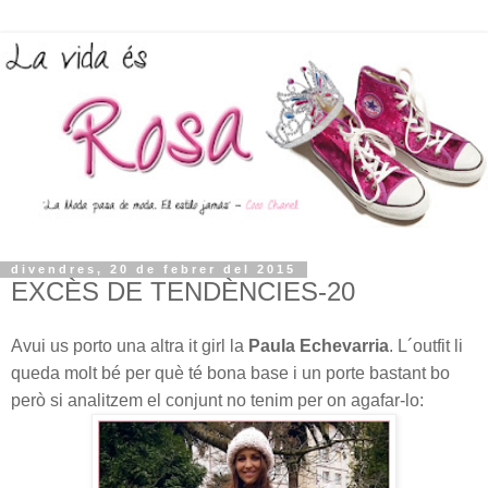
divendres, 20 de febrer del 2015
EXCÈS DE TENDÈNCIES-20
Avui us porto una altra it girl la
Paula Echevarria
. L´outfit li
queda molt bé per què té bona base i un porte bastant bo
però si analitzem el conjunt no tenim per on agafar-lo: