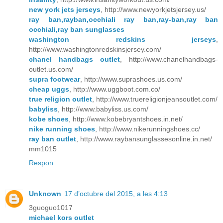
new york jets jerseys
, http://www.newyorkjetsjersey.us/
ray ban,rayban,occhiali ray ban,ray-ban,ray ban
occhiali,ray ban sunglasses
washington redskins jerseys
,
http://www.washingtonredskinsjersey.com/
chanel handbags outlet
, http://www.chanelhandbags-
outlet.us.com/
supra footwear
, http://www.suprashoes.us.com/
cheap uggs
, http://www.uggboot.com.co/
true religion outlet
, http://www.truereligionjeansoutlet.com/
babyliss
, http://www.babyliss.us.com/
kobe shoes
, http://www.kobebryantshoes.in.net/
nike running shoes
, http://www.nikerunningshoes.cc/
ray ban outlet
, http://www.raybansunglassesonline.in.net/
mm1015
Respon
Unknown
17 d’octubre del 2015, a les 4:13
3guoguo1017
michael kors outlet