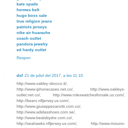
kate spade
hermes belt
hugo boss sale
true religion jeans
patriots jerseys
nike air huarache
coach outlet
pandora jewelry
ed hardy outlet
Respon
dsf
21 de juliol del 2017, a les 11:10
http://www.oakley-sbocco.it/,
http://www.iphonecases.net.co/, http://www.oakleys-
outlet.net.co/, http://www.rolexwatchesforsale.us.com/,
http://bears.nfljersey.us.com/,
http://www.giuseppezanotti.com.co/,
http://www.adidasshoes.com.se/,
http://www.beatsbydre.com.co/,
http://seahawks.nfljersey.us.com/, http://www.mizuno-