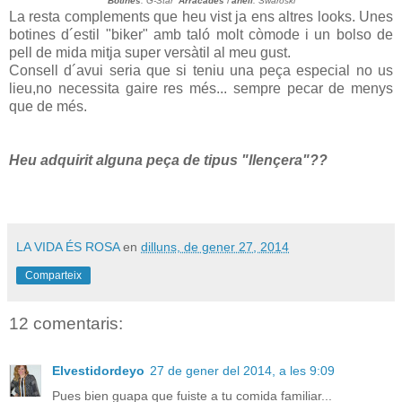
Botines
: G-Star
Arracades
i
anell
: Swaroski
La resta complements que heu vist ja ens altres looks. Unes
botines d´estil "biker" amb taló molt còmode i un bolso de
pell de mida mitja super versàtil al meu gust.
Consell d´avui seria que si teniu una peça especial no us
lieu,no necessita gaire res més... sempre pecar de menys
que de més.
Heu adquirit alguna peça de tipus "llençera"??
LA VIDA ÉS ROSA
en
dilluns, de gener 27, 2014
Comparteix
12 comentaris:
Elvestidordeyo
27 de gener del 2014, a les 9:09
Pues bien guapa que fuiste a tu comida familiar...