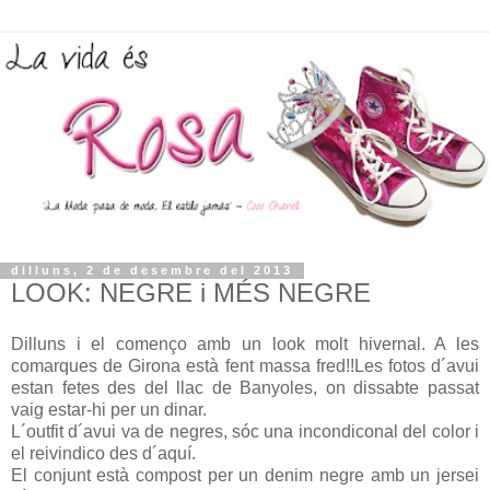
dilluns, 2 de desembre del 2013
LOOK: NEGRE i MÉS NEGRE
Dilluns i el començo amb un look molt hivernal. A les
comarques de Girona està fent massa fred!!Les fotos d´avui
estan fetes des del llac de Banyoles, on dissabte passat
vaig estar-hi per un dinar.
L´outfit d´avui va de negres, sóc una incondiconal del color i
el reivindico des d´aquí.
El conjunt està compost per un denim negre amb un jersei