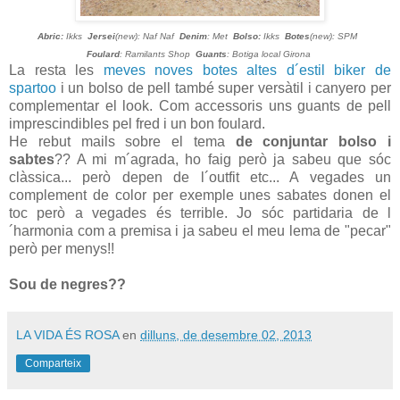
Abric:
Ikks
Jersei
(new): Naf Naf
Denim
: Met
Bolso:
Ikks
Botes
(new): SPM
Foulard
: Ramilants Shop
Guants
: Botiga local Girona
La resta les
meves noves botes altes d´estil biker de
spartoo
i un bolso de pell també super versàtil i canyero per
complementar el look. Com accessoris uns guants de pell
imprescindibles pel fred i un bon foulard.
He rebut mails sobre el tema
de conjuntar bolso i
sabtes
?? A mi m´agrada, ho faig però ja sabeu que sóc
clàssica... però depen de l´outfit etc... A vegades un
complement de color per exemple unes sabates donen el
toc però a vegades és terrible. Jo sóc partidaria de l
´harmonia com a premisa i ja sabeu el meu lema de "pecar"
però per menys!!
Sou de negres??
LA VIDA ÉS ROSA
en
dilluns, de desembre 02, 2013
Comparteix