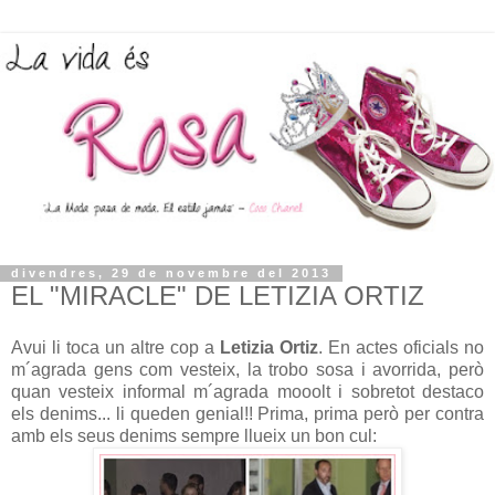
divendres, 29 de novembre del 2013
EL "MIRACLE" DE LETIZIA ORTIZ
Avui li toca un altre cop a
Letizia Ortiz
. En actes oficials no
m´agrada gens com vesteix, la trobo sosa i avorrida, però
quan vesteix informal m´agrada mooolt i sobretot destaco
els denims... li queden genial!! Prima, prima però per contra
amb els seus denims sempre llueix un bon cul: