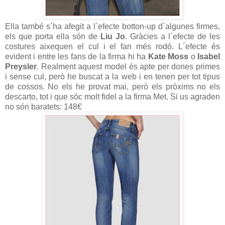
Ella també s´ha afegit a l´efecte botton-up d´algunes firmes,
els que porta ella són de
Liu Jo
. Gràcies a l´efecte de les
costures aixequen el cul i el fan més rodó. L´efecte és
evident i entre les fans de la firma hi ha
Kate Moss
o
Isabel
Preysler
. Realment aquest model és apte per dones primes
i sense cul, però he buscat a la web i en tenen per tot tipus
de cossos. No els he provat mai, però els pròxims no els
descarto, tot i que sóc molt fidel a la firma Met. Si us agraden
no són baratets: 148€