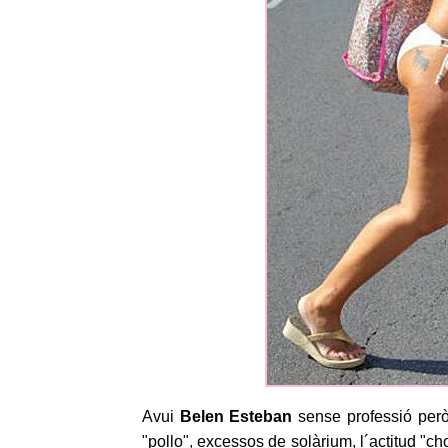
Avui
Belen Esteban
sense professió però s
"pollo", excessos de solàrium, l´actitud "cho