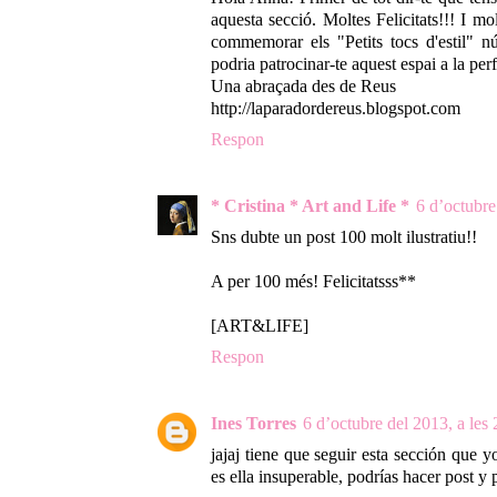
aquesta secció. Moltes Felicitats!!! I mol
commemorar els "Petits tocs d'estil" 
podria patrocinar-te aquest espai a la per
Una abraçada des de Reus
http://laparadordereus.blogspot.com
Respon
* Cristina * Art and Life *
6 d’octubre
Sns dubte un post 100 molt ilustratiu!!
A per 100 més! Felicitatsss**
[ART&LIFE]
Respon
Ines Torres
6 d’octubre del 2013, a les
jajaj tiene que seguir esta sección que y
es ella insuperable, podrías hacer post y