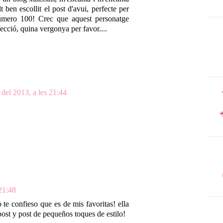
t ben escollit el post d'avui, perfecte per
número 100! Crec que aquest personatge
fecció, quina vergonya per favor....
 del 2013, a les 21:44
 21:48
o te confieso que es de mis favoritas! ella
 post y post de pequeños toques de estilo!