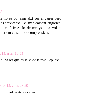
18
e no es pot anar aixi per el carrer pero
desintoxicacio i el medicament engreixa.
ue el fisic es lo de menys i no volem
 hauriem de ser mes comprensivas
013, a les 18:53
i ha res que es salvi de la foto! jejejeje
l 2013, a les 23:20
llum pel petits tocs d´estil!!