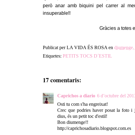
però anar amb biquini pel carrer al me
insuperable!!
Gràcies a totes 
Publicat per
LA VIDA ÉS ROSA
en
diumenge, 
Etiquetes:
PETITS TOCS D´ESTIL
17 comentaris:
Caprichos a diario
6 d’octubre del 2013
Osti tu com s'ha engreixat!
Crec que podries haver posat la foto i 
dius, és un petit toc d'estil!
Bon diumenge!!
http://caprichosadiario.blogspot.com.es