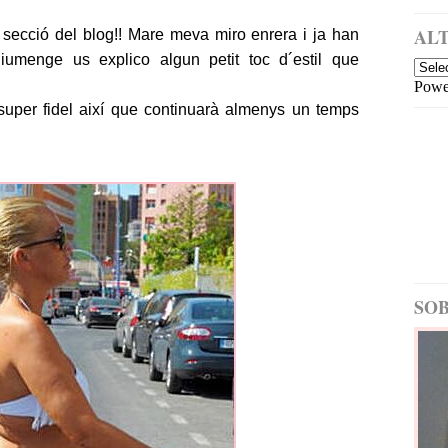
a
i
m
ALT
secció del blog!! Mare meva miro enrera i ja han
é
menge us explico algun petit toc d´estil que
s
Powe
re
c
 super fidel així que continuarà almenys un temps
e
nt
E
nt
ra
d
a
m
é
SOB
s
a
nt
ig
a