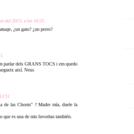
re del 2013, a les 10:55
atuaje, ¿un gato? ¿un perro?
21
iem parlar dels GRANS TOCS i em quedo
 segueix així. Neus
 13:51
na de las Chonis" ? Madre mía, duele la
o que es una de mis favoritas también.