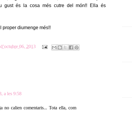
u gust és la cosa més cutre del món!! Ella és
el proper diumenge més!!
d’octubre 06, 2013
, a les 9:58
ja no calien comentaris... Tota ella, com