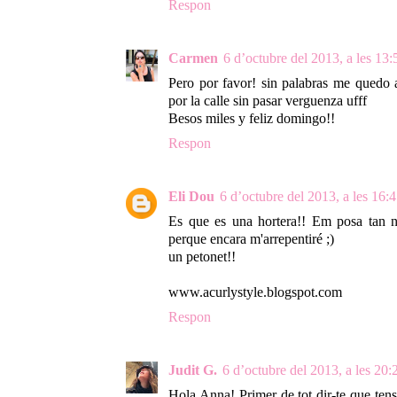
Respon
Carmen
6 d’octubre del 2013, a les 13:
Pero por favor! sin palabras me quedo a
por la calle sin pasar verguenza ufff
Besos miles y feliz domingo!!
Respon
Eli Dou
6 d’octubre del 2013, a les 16:
Es que es una hortera!! Em posa tan n
perque encara m'arrepentiré ;)
un petonet!!
www.acurlystyle.blogspot.com
Respon
Judit G.
6 d’octubre del 2013, a les 20:
Hola Anna! Primer de tot dir-te que ten