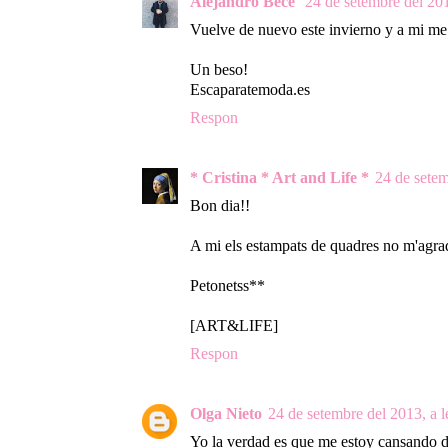
Alejandro Becé
24 de setembre del 201
Vuelve de nuevo este invierno y a mi me 
Un beso!
Escaparatemoda.es
Respon
* Cristina * Art and Life *
24 de setem
Bon dia!!
A mi els estampats de quadres no m'agra
Petonetss**
[ART&LIFE]
Respon
Olga Nieto
24 de setembre del 2013, a l
Yo la verdad es que me estoy cansando 