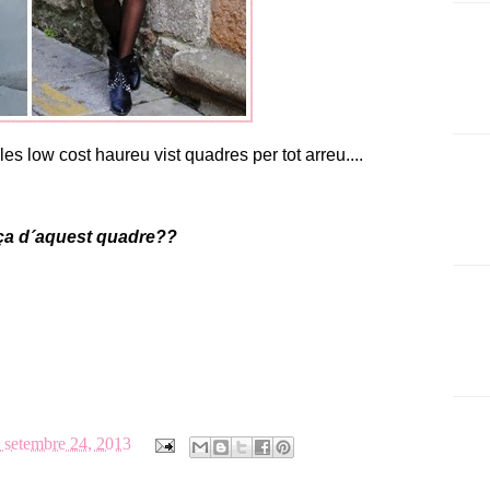
es low cost haureu vist quadres per tot arreu....
eça d´aquest quadre??
e setembre 24, 2013