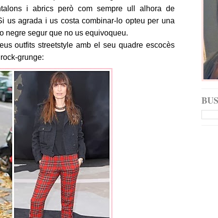
antalons i abrics però com sempre ull alhora de
i us agrada i us costa combinar-lo opteu per una
m o negre segur que no us equivoqueu.
eus outfits streetstyle amb el seu quadre escocès
 rock-grunge:
BU