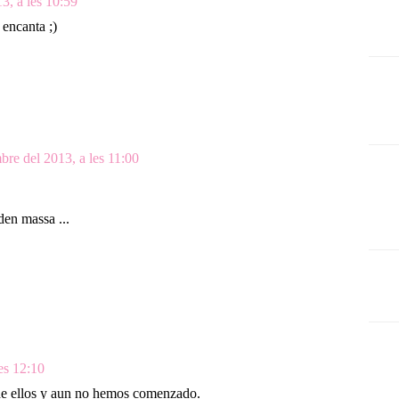
3, a les 10:59
encanta ;)
bre del 2013, a les 11:00
den massa ...
es 12:10
de ellos y aun no hemos comenzado.