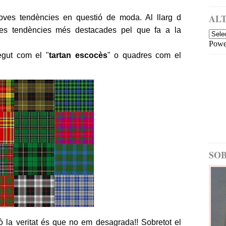
a
i
m
ALT
noves tendències en questió de moda. Al llarg d
é
les tendències més destacades pel que fa a la
s
Powe
re
c
egut com el "
tartan escocès
" o quadres com el
e
nt
E
nt
ra
d
a
m
é
SOB
s
a
nt
ig
a
ò la veritat és que no em desagrada!! Sobretot el