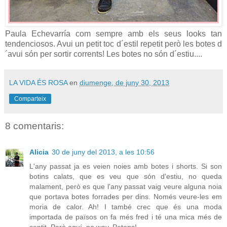
Paula Echevarría com sempre amb els seus looks tan
tendenciosos. Avui un petit toc d´estil repetit però les botes d
´avui són per sortir corrents! Les botes no són d´estiu....
LA VIDA ÉS ROSA
en
diumenge, de juny 30, 2013
Comparteix
8 comentaris:
Alicia
30 de juny del 2013, a les 10:56
L'any passat ja es veien noies amb botes i shorts. Si son
botins calats, que es veu que són d'estiu, no queda
malament, però es que l'any passat vaig veure alguna noia
que portava botes forrades per dins. Només veure-les em
moria de calor. Ah! I també crec que és una moda
importada de països on fa més fred i té una mica més de