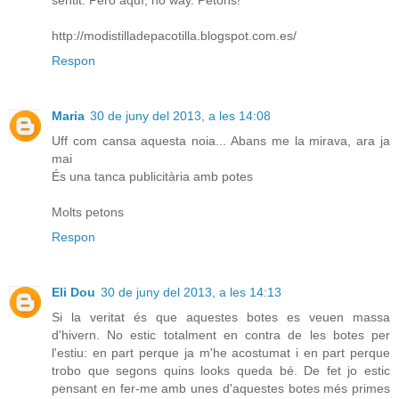
sentit. Però aquí, no way. Petons!
http://modistilladepacotilla.blogspot.com.es/
Respon
Maria
30 de juny del 2013, a les 14:08
Uff com cansa aquesta noia... Abans me la mirava, ara ja
mai
És una tanca publicitària amb potes
Molts petons
Respon
Eli Dou
30 de juny del 2013, a les 14:13
Si la veritat és que aquestes botes es veuen massa
d'hivern. No estic totalment en contra de les botes per
l'estiu: en part perque ja m'he acostumat i en part perque
trobo que segons quins looks queda bé. De fet jo estic
pensant en fer-me amb unes d'aquestes botes més primes