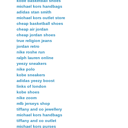
kobe basketball shoes
michael kors handbags
adidas stan smith
michael kors outlet store
cheap basketball shoes
cheap air jordan
cheap jordan shoes
true religion jeans
jordan retro
nike roshe run
ralph lauren online
yeezy sneakers
nike polo
kobe sneakers
adidas yeezy boost
links of london
kobe shoes
nike zoom
mlb jerseys shop
tiffany and co jewellery
michael kors handbags
tiffany and co outlet
michael kors purses