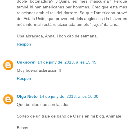
doble botonadura? ¿Quina és més masculina? Perque
també hi han americanes per hommes. Crec que está més
relacionat amb el tall del darrere. Se que l'americana prové
del Estats Units, que provenent dels anglessos i la blazer és
més informal i està relatzionada am els "trajes" italians.
Una abraçada, Anna, i bon cap de setmana.
Respon
Unknown
14 de juny del 2013, a les 15:45
Muy buena aclaracion!!!
Respon
Olga Nieto
14 de juny del 2013, a les 16:00
Que bonitas que son las dos.
Sorteo de un traje de baño de Osiris en mi blog. Anímate
Besos