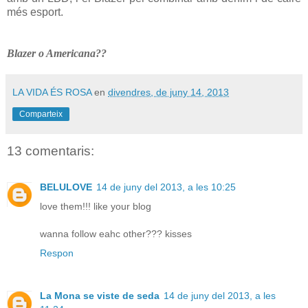
més esport.
Blazer o Americana??
LA VIDA ÉS ROSA
en
divendres, de juny 14, 2013
Comparteix
13 comentaris:
BELULOVE
14 de juny del 2013, a les 10:25
love them!!! like your blog
wanna follow eahc other??? kisses
Respon
La Mona se viste de seda
14 de juny del 2013, a les