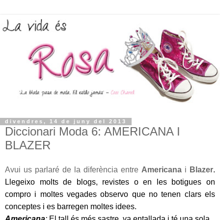
divendres, 14 de juny del 2013
Diccionari Moda 6: AMERICANA I
BLAZER
Avui us parlaré de la diferència entre
Americana
i
Blazer
.
Llegeixo molts de blogs, revistes o en les botigues on
compro i moltes vegades observo que no tenen clars els
conceptes i es barregen moltes idees.
Americana
:
El tall és més sastre, va entallada i té una sola